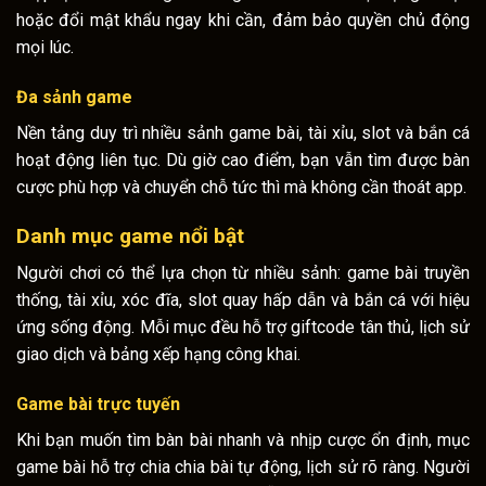
hoặc đổi mật khẩu ngay khi cần, đảm bảo quyền chủ động
mọi lúc.
Đa sảnh game
Nền tảng duy trì nhiều sảnh game bài, tài xỉu, slot và bắn cá
hoạt động liên tục. Dù giờ cao điểm, bạn vẫn tìm được bàn
cược phù hợp và chuyển chỗ tức thì mà không cần thoát app.
Danh mục game nổi bật
Người chơi có thể lựa chọn từ nhiều sảnh: game bài truyền
thống, tài xỉu, xóc đĩa, slot quay hấp dẫn và bắn cá với hiệu
ứng sống động. Mỗi mục đều hỗ trợ giftcode tân thủ, lịch sử
giao dịch và bảng xếp hạng công khai.
Game bài trực tuyến
Khi bạn muốn tìm bàn bài nhanh và nhịp cược ổn định, mục
game bài hỗ trợ chia chia bài tự động, lịch sử rõ ràng. Người