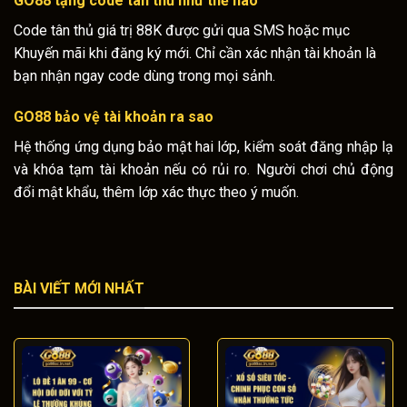
GO88
tặng code tân thủ như thế nào
Code tân thủ giá trị 88K được gửi qua SMS hoặc mục
Khuyến mãi khi đăng ký mới. Chỉ cần xác nhận tài khoản là
bạn nhận ngay code dùng trong mọi sảnh.
GO88
bảo vệ tài khoản ra sao
Hệ thống ứng dụng bảo mật hai lớp, kiểm soát đăng nhập lạ
và khóa tạm tài khoản nếu có rủi ro. Người chơi chủ động
đổi mật khẩu, thêm lớp xác thực theo ý muốn.
BÀI VIẾT MỚI NHẤT