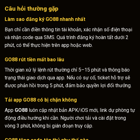
Câu hỏi thường gặp
Làm sao đăng ký
GO88
nhanh nhất
Bạn chỉ cần điền thông tin tài khoản, xác nhận số điện thoại
và nhận code qua SMS. Quá trình đăng ký hoàn tất dưới 2
phút, có thể thực hiện trên app hoặc web.
GO88
rút tiền mất bao lâu
Thời gian xử lý lệnh rút thường chỉ 5–15 phút và thông báo
trạng thái giao dịch qua app. Nếu có sự cố, ticket hỗ trợ sẽ
được phản hồi trong 5 phút, đảm bảo quyền lợi đổi thưởng.
Tải app
GO88
có bị chặn không
App
GO88
luôn cập nhật bản APK/iOS mới, link dự phòng tự
động điều hướng khi cần. Người chơi tải và cài đặt trong
vòng 3 phút, không bị gián đoạn truy cập.