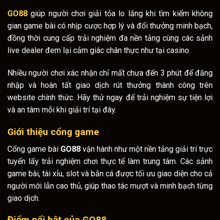
GO88
giúp người chơi giải tỏa lo lắng khi tìm kiếm không
gian game bài có nhịp cược hợp lý và đổi thưởng minh bạch,
đồng thời cung cấp trải nghiệm đa nền tảng cùng các sảnh
live dealer đem lại cảm giác chân thực như tại casino.
Nhiều người chơi xác nhận chỉ mất chưa đến 3 phút để đăng
nhập và hoàn tất giao dịch rút thưởng thành công trên
website chính thức. Hãy thử ngay để trải nghiệm sự tiện lợi
và an tâm mỗi khi giải trí tại đây.
Giới thiệu cổng game
Cổng game bài
GO88
vận hành như một nền tảng giải trí trực
tuyến lấy trải nghiệm chơi thực tế làm trung tâm. Các sảnh
game bài, tài xỉu, slot và bắn cá được tối ưu giao diện cho cả
người mới lẫn cao thủ, giúp thao tác mượt và minh bạch từng
giao dịch.
Điểm nổi bật của
GO88