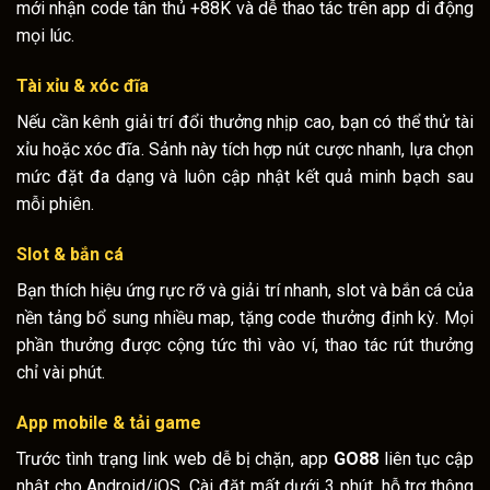
mới nhận code tân thủ +88K và dễ thao tác trên app di động
mọi lúc.
Tài xỉu & xóc đĩa
Nếu cần kênh giải trí đổi thưởng nhịp cao, bạn có thể thử tài
xỉu hoặc xóc đĩa. Sảnh này tích hợp nút cược nhanh, lựa chọn
mức đặt đa dạng và luôn cập nhật kết quả minh bạch sau
mỗi phiên.
Slot & bắn cá
Bạn thích hiệu ứng rực rỡ và giải trí nhanh, slot và bắn cá của
nền tảng bổ sung nhiều map, tặng code thưởng định kỳ. Mọi
phần thưởng được cộng tức thì vào ví, thao tác rút thưởng
chỉ vài phút.
App mobile & tải game
Trước tình trạng link web dễ bị chặn, app
GO88
liên tục cập
nhật cho Android/iOS. Cài đặt mất dưới 3 phút, hỗ trợ thông