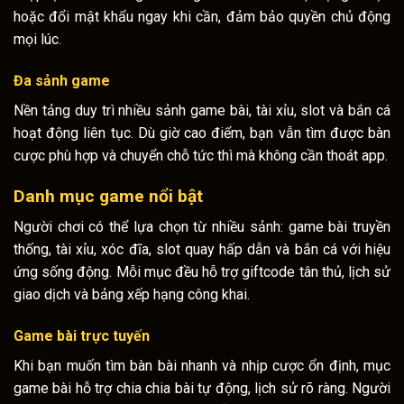
hoặc đổi mật khẩu ngay khi cần, đảm bảo quyền chủ động
mọi lúc.
Đa sảnh game
Nền tảng duy trì nhiều sảnh game bài, tài xỉu, slot và bắn cá
hoạt động liên tục. Dù giờ cao điểm, bạn vẫn tìm được bàn
cược phù hợp và chuyển chỗ tức thì mà không cần thoát app.
Danh mục game nổi bật
Người chơi có thể lựa chọn từ nhiều sảnh: game bài truyền
thống, tài xỉu, xóc đĩa, slot quay hấp dẫn và bắn cá với hiệu
ứng sống động. Mỗi mục đều hỗ trợ giftcode tân thủ, lịch sử
giao dịch và bảng xếp hạng công khai.
Game bài trực tuyến
Khi bạn muốn tìm bàn bài nhanh và nhịp cược ổn định, mục
game bài hỗ trợ chia chia bài tự động, lịch sử rõ ràng. Người