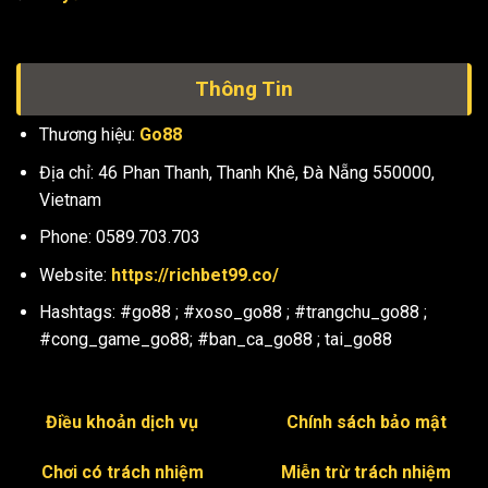
Thông Tin
Thương hiệu:
Go88
Địa chỉ: 46 Phan Thanh, Thanh Khê, Đà Nẵng 550000,
Vietnam
Phone: 0589.703.703
Website:
https://richbet99.co/
Hashtags: #go88 ; #xoso_go88 ; #trangchu_go88 ;
#cong_game_go88; #ban_ca_go88 ; tai_go88
Điều khoản dịch vụ
Chính sách bảo mật
Chơi có trách nhiệm
Miễn trừ trách nhiệm