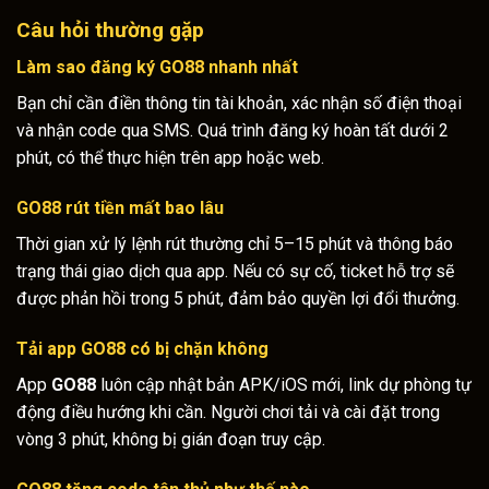
Câu hỏi thường gặp
Làm sao đăng ký
GO88
nhanh nhất
Bạn chỉ cần điền thông tin tài khoản, xác nhận số điện thoại
và nhận code qua SMS. Quá trình đăng ký hoàn tất dưới 2
phút, có thể thực hiện trên app hoặc web.
GO88
rút tiền mất bao lâu
Thời gian xử lý lệnh rút thường chỉ 5–15 phút và thông báo
trạng thái giao dịch qua app. Nếu có sự cố, ticket hỗ trợ sẽ
được phản hồi trong 5 phút, đảm bảo quyền lợi đổi thưởng.
Tải app
GO88
có bị chặn không
App
GO88
luôn cập nhật bản APK/iOS mới, link dự phòng tự
động điều hướng khi cần. Người chơi tải và cài đặt trong
vòng 3 phút, không bị gián đoạn truy cập.