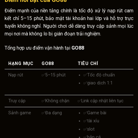
Điểm mạnh của nền tảng chính là tốc độ xử lý nạp rút cam
kết chỉ 5–15 phút, bảo mật tài khoản hai lớp và hỗ trợ trực
tuyến không nghỉ. Người chơi dễ dàng truy cập sảnh mọi lúc
mọi nơi mà không lo bị gián đoạn trải nghiệm.
Tổng hợp ưu điểm vận hành tại
GO88
HẠNG MỤC
GO88
TIÊU CHÍ
Nạp rút
✅
5–15 phút
✅
Tốc độ chuẩn
✅
giao dịch 1:1
Truy cập
✅
Không chặn
✅
Link cập nhật liên tục
Sảnh game
✅
Đa dạng
✅
Game bài
✅
tài xỉu
✅
slot
✅
bắn cá