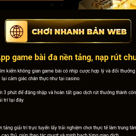
App game bài đa nền tảng, nạp rút c
i tìm kiếm không gian game bài có nhịp cược hợp lý và đổi thưởng
lại cảm giác chân thực như tại casino.
n 3 phút để đăng nhập và hoàn tất giao dịch rút thưởng thành côn
 trí tại đây.
tảng giải trí trực tuyến lấy trải nghiệm chơi thực tế làm trung tâm
 cao thủ, giúp thao tác mượt và minh bạch từng giao dịch.