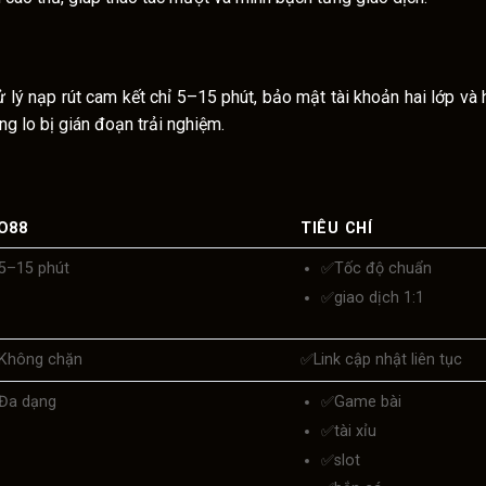
lý nạp rút cam kết chỉ 5–15 phút, bảo mật tài khoản hai lớp và 
g lo bị gián đoạn trải nghiệm.
O88
TIÊU CHÍ
5–15 phút
✅
Tốc độ chuẩn
✅
giao dịch 1:1
Không chặn
✅
Link cập nhật liên tục
Đa dạng
✅
Game bài
✅
tài xỉu
✅
slot