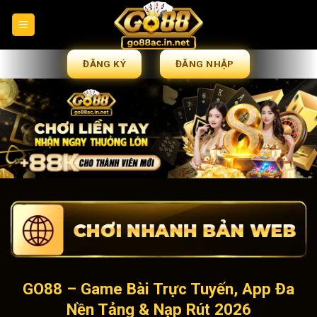
Skip
to
content
ĐĂNG KÝ
ĐĂNG NHẬP
GO88
– Game Bài Trực Tuyến, App Đa
Nền Tảng & Nạp Rút 2026