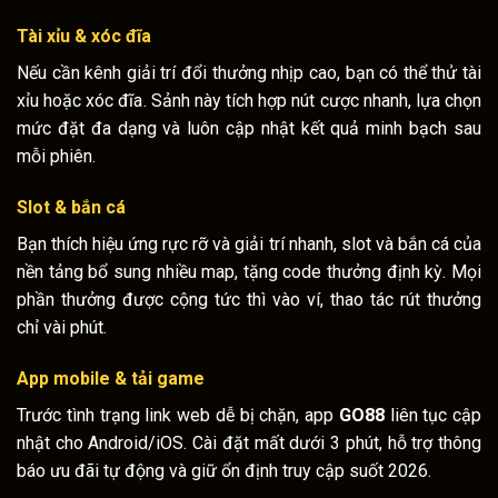
Tài xỉu & xóc đĩa
Nếu cần kênh giải trí đổi thưởng nhịp cao, bạn có thể thử tài
xỉu hoặc xóc đĩa. Sảnh này tích hợp nút cược nhanh, lựa chọn
mức đặt đa dạng và luôn cập nhật kết quả minh bạch sau
mỗi phiên.
Slot & bắn cá
Bạn thích hiệu ứng rực rỡ và giải trí nhanh, slot và bắn cá của
nền tảng bổ sung nhiều map, tặng code thưởng định kỳ. Mọi
phần thưởng được cộng tức thì vào ví, thao tác rút thưởng
chỉ vài phút.
App mobile & tải game
Trước tình trạng link web dễ bị chặn, app
GO88
liên tục cập
nhật cho Android/iOS. Cài đặt mất dưới 3 phút, hỗ trợ thông
báo ưu đãi tự động và giữ ổn định truy cập suốt 2026.