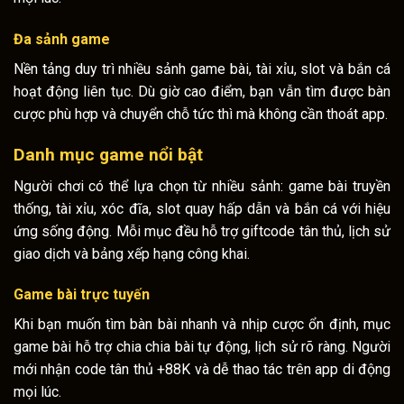
Đa sảnh game
Nền tảng duy trì nhiều sảnh game bài, tài xỉu, slot và bắn cá
hoạt động liên tục. Dù giờ cao điểm, bạn vẫn tìm được bàn
cược phù hợp và chuyển chỗ tức thì mà không cần thoát app.
Danh mục game nổi bật
Người chơi có thể lựa chọn từ nhiều sảnh: game bài truyền
thống, tài xỉu, xóc đĩa, slot quay hấp dẫn và bắn cá với hiệu
ứng sống động. Mỗi mục đều hỗ trợ giftcode tân thủ, lịch sử
giao dịch và bảng xếp hạng công khai.
Game bài trực tuyến
Khi bạn muốn tìm bàn bài nhanh và nhịp cược ổn định, mục
game bài hỗ trợ chia chia bài tự động, lịch sử rõ ràng. Người
mới nhận code tân thủ +88K và dễ thao tác trên app di động
mọi lúc.