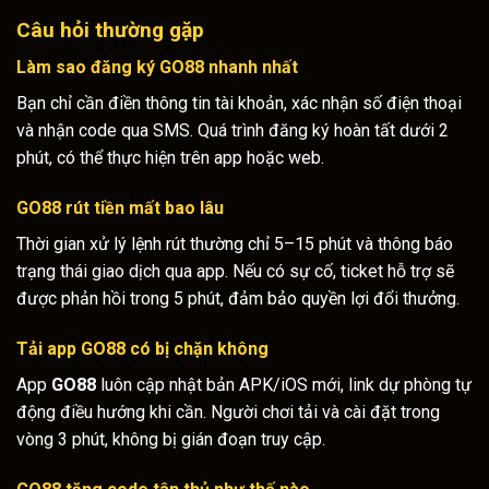
Câu hỏi thường gặp
Làm sao đăng ký
GO88
nhanh nhất
Bạn chỉ cần điền thông tin tài khoản, xác nhận số điện thoại
và nhận code qua SMS. Quá trình đăng ký hoàn tất dưới 2
phút, có thể thực hiện trên app hoặc web.
GO88
rút tiền mất bao lâu
Thời gian xử lý lệnh rút thường chỉ 5–15 phút và thông báo
trạng thái giao dịch qua app. Nếu có sự cố, ticket hỗ trợ sẽ
được phản hồi trong 5 phút, đảm bảo quyền lợi đổi thưởng.
Tải app
GO88
có bị chặn không
App
GO88
luôn cập nhật bản APK/iOS mới, link dự phòng tự
động điều hướng khi cần. Người chơi tải và cài đặt trong
vòng 3 phút, không bị gián đoạn truy cập.