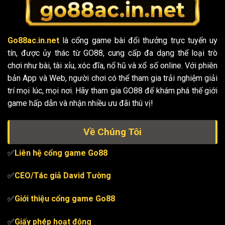
Go88ac.in.net
là cổng game bài đổi thưởng trực tuyến uy
tín, được ủy thác từ GO88, cung cấp đa dạng thể loại trò
chơi như bài, tài xỉu, xóc đĩa, nổ hũ và xổ số online. Với phiên
bản App và Web, người chơi có thể tham gia trải nghiệm giải
trí mọi lúc, mọi nơi. Hãy tham gia GO88 để khám phá thế giới
game hấp dẫn và nhận nhiều ưu đãi thú vị!
Về Chúng Tôi
✅
Liên hệ cổng game
Go88
✅
CEO/
Tác giả David Tường
✅
Giới thiệu cổng game
Go88
✅
Giấy phép hoạt động