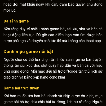
hoặc đổi mật khẩu ngay khi cần, đảm bảo quyền chủ động
mọi lúc.
Đa sảnh game
Nền tảng duy trì nhiều sảnh game bài, tài xỉu, slot và bắn cá
hoạt động liên tục. Dù giờ cao điểm, bạn vẫn tìm được bàn
cược phù hợp và chuyển chỗ tức thì mà không cần thoát app.
Danh mục game nổi bật
Người chơi có thể lựa chọn từ nhiều sảnh: game bài truyền
thống, tài xỉu, xóc đĩa, slot quay hấp dẫn và bắn cá với hiệu
ứng sống động. Mỗi mục đều hỗ trợ giftcode tân thủ, lịch sử
giao dịch và bảng xếp hạng công khai.
Game bài trực tuyến
Khi bạn muốn tìm bàn bài nhanh và nhịp cược ổn định, mục
game bài hỗ trợ chia chia bài tự động, lịch sử rõ ràng. Người