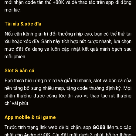
mới nhận code tân thủ +88K và dễ thao tác trên app di động
mọi lúc.
Tài xỉu & xóc đĩa
Nếu cần kênh giải trí đổi thưởng nhịp cao, bạn có thể thử tài
xỉu hoặc xóc đĩa. Sảnh này tích hợp nút cược nhanh, lựa chọn
mức đặt đa dạng và luôn cập nhật kết quả minh bạch sau
mỗi phiên.
Slot & bắn cá
Bạn thích hiệu ứng rực rỡ và giải trí nhanh, slot và bắn cá của
nền tảng bổ sung nhiều map, tặng code thưởng định kỳ. Mọi
phần thưởng được cộng tức thì vào ví, thao tác rút thưởng
chỉ vài phút.
App mobile & tải game
Trước tình trạng link web dễ bị chặn, app
GO88
liên tục cập
nhật cho Android/iOS. Cài đặt mất dưới 3 phút, hỗ trợ thông