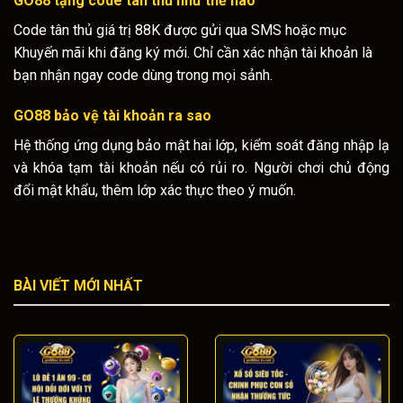
GO88
tặng code tân thủ như thế nào
Code tân thủ giá trị 88K được gửi qua SMS hoặc mục
Khuyến mãi khi đăng ký mới. Chỉ cần xác nhận tài khoản là
bạn nhận ngay code dùng trong mọi sảnh.
GO88
bảo vệ tài khoản ra sao
Hệ thống ứng dụng bảo mật hai lớp, kiểm soát đăng nhập lạ
và khóa tạm tài khoản nếu có rủi ro. Người chơi chủ động
đổi mật khẩu, thêm lớp xác thực theo ý muốn.
BÀI VIẾT MỚI NHẤT