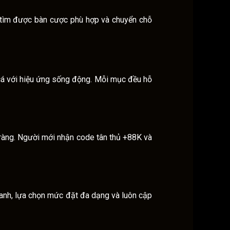
ẫn tìm được bàn cược phù hợp và chuyển chỗ
n cá với hiệu ứng sống động. Mỗi mục đều hỗ
õ ràng. Người mới nhận code tân thủ +88K và
nhanh, lựa chọn mức đặt đa dạng và luôn cập