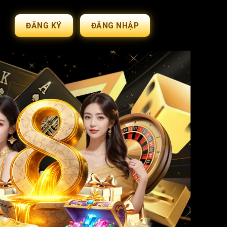
ĐĂNG KÝ
ĐĂNG NHẬP