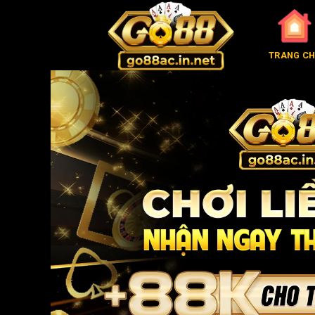
Skip
to
content
TRANG C