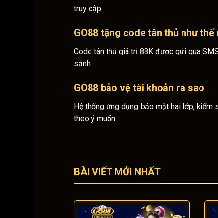
truy cập.
GO88
tặng code tân thủ như thế
Code tân thủ giá trị 88K được gửi qua SMS
sảnh.
GO88
bảo vệ tài khoản ra sao
Hệ thống ứng dụng bảo mật hai lớp, kiểm s
theo ý muốn.
BÀI VIẾT MỚI NHẤT