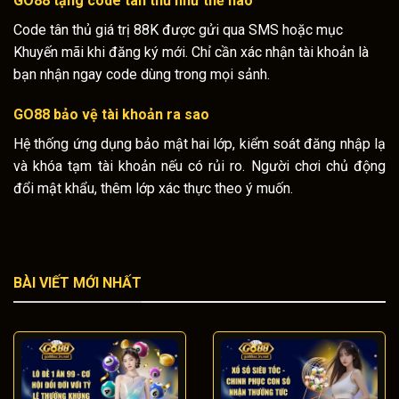
GO88
tặng code tân thủ như thế nào
Code tân thủ giá trị 88K được gửi qua SMS hoặc mục
Khuyến mãi khi đăng ký mới. Chỉ cần xác nhận tài khoản là
bạn nhận ngay code dùng trong mọi sảnh.
GO88
bảo vệ tài khoản ra sao
Hệ thống ứng dụng bảo mật hai lớp, kiểm soát đăng nhập lạ
và khóa tạm tài khoản nếu có rủi ro. Người chơi chủ động
đổi mật khẩu, thêm lớp xác thực theo ý muốn.
BÀI VIẾT MỚI NHẤT