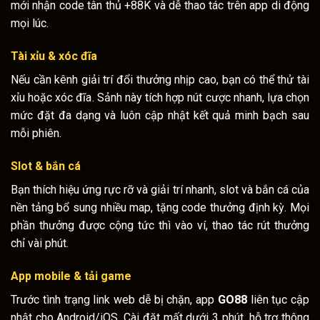
mới nhận code tân thủ +88K và dễ thao tác trên app di động
mọi lúc.
Tài xỉu & xóc đĩa
Nếu cần kênh giải trí đổi thưởng nhịp cao, bạn có thể thử tài
xỉu hoặc xóc đĩa. Sảnh này tích hợp nút cược nhanh, lựa chọn
mức đặt đa dạng và luôn cập nhật kết quả minh bạch sau
mỗi phiên.
Slot & bắn cá
Bạn thích hiệu ứng rực rỡ và giải trí nhanh, slot và bắn cá của
nền tảng bổ sung nhiều map, tặng code thưởng định kỳ. Mọi
phần thưởng được cộng tức thì vào ví, thao tác rút thưởng
chỉ vài phút.
App mobile & tải game
Trước tình trạng link web dễ bị chặn, app
GO88
liên tục cập
nhật cho Android/iOS. Cài đặt mất dưới 3 phút, hỗ trợ thông