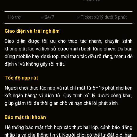
Hỗ trợ
✅
24/7
✅
Ticket xử lý dưới 5 phút
Giao diện và trải nghiệm
Giao diện được tối ưu cho thao tác nhanh, chuyển sảnh
không giật lag và lịch sử cược minh bạch từng phiên. Dù bạn
dùng mobile hay desktop, mọi thao tác đều rõ ràng, menu dễ
định vị và không gây rối mắt.
Tốc độ nạp rút
Người chơi thao tác nạp và rút chỉ mất từ 5–15 phút nhờ liên
kết ngân hàng/ ví điện tử. Quy trình xử lý được công khai,
giúp giảm tối đa thời gian chờ và hạn chế lỗi phát sinh.
Bảo mật tài khoản
Hệ thống bảo mật tích hợp xác thực hai lớp, cảnh báo đăng
nhập lạ và che thông tin ví. Người chơi có thể tự đặt giới hạn