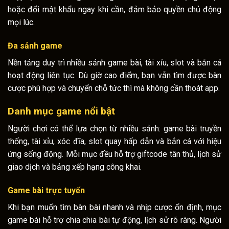
hoặc đổi mật khẩu ngay khi cần, đảm bảo quyền chủ động
mọi lúc.
Đa sảnh game
Nền tảng duy trì nhiều sảnh game bài, tài xỉu, slot và bắn cá
hoạt động liên tục. Dù giờ cao điểm, bạn vẫn tìm được bàn
cược phù hợp và chuyển chỗ tức thì mà không cần thoát app.
Danh mục game nổi bật
Người chơi có thể lựa chọn từ nhiều sảnh: game bài truyền
thống, tài xỉu, xóc đĩa, slot quay hấp dẫn và bắn cá với hiệu
ứng sống động. Mỗi mục đều hỗ trợ giftcode tân thủ, lịch sử
giao dịch và bảng xếp hạng công khai.
Game bài trực tuyến
Khi bạn muốn tìm bàn bài nhanh và nhịp cược ổn định, mục
game bài hỗ trợ chia chia bài tự động, lịch sử rõ ràng. Người