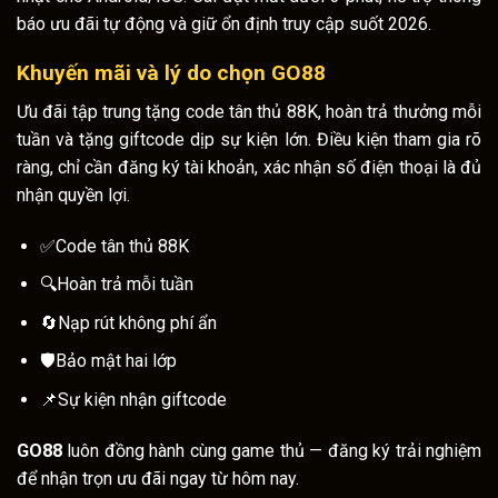
báo ưu đãi tự động và giữ ổn định truy cập suốt 2026.
Khuyến mãi và lý do chọn
GO88
Ưu đãi tập trung tặng code tân thủ 88K, hoàn trả thưởng mỗi
tuần và tặng giftcode dịp sự kiện lớn. Điều kiện tham gia rõ
ràng, chỉ cần đăng ký tài khoản, xác nhận số điện thoại là đủ
nhận quyền lợi.
✅
Code tân thủ 88K
🔍
Hoàn trả mỗi tuần
🔄
Nạp rút không phí ẩn
🛡️
Bảo mật hai lớp
📌
Sự kiện nhận giftcode
GO88
luôn đồng hành cùng game thủ — đăng ký trải nghiệm
để nhận trọn ưu đãi ngay từ hôm nay.