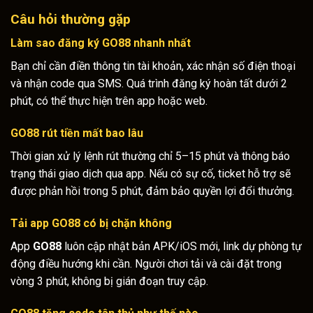
Câu hỏi thường gặp
Làm sao đăng ký
GO88
nhanh nhất
Bạn chỉ cần điền thông tin tài khoản, xác nhận số điện thoại
và nhận code qua SMS. Quá trình đăng ký hoàn tất dưới 2
phút, có thể thực hiện trên app hoặc web.
GO88
rút tiền mất bao lâu
Thời gian xử lý lệnh rút thường chỉ 5–15 phút và thông báo
trạng thái giao dịch qua app. Nếu có sự cố, ticket hỗ trợ sẽ
được phản hồi trong 5 phút, đảm bảo quyền lợi đổi thưởng.
Tải app
GO88
có bị chặn không
App
GO88
luôn cập nhật bản APK/iOS mới, link dự phòng tự
động điều hướng khi cần. Người chơi tải và cài đặt trong
vòng 3 phút, không bị gián đoạn truy cập.