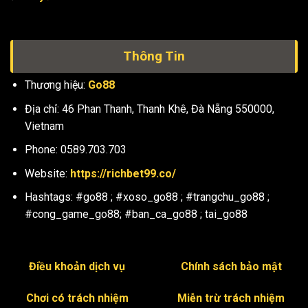
Thông Tin
Thương hiệu:
Go88
Địa chỉ: 46 Phan Thanh, Thanh Khê, Đà Nẵng 550000,
Vietnam
Phone: 0589.703.703
Website:
https://richbet99.co/
Hashtags: #go88 ; #xoso_go88 ; #trangchu_go88 ;
#cong_game_go88; #ban_ca_go88 ; tai_go88
Điều khoản dịch vụ
Chính sách bảo mật
Chơi có trách nhiệm
Miễn trừ trách nhiệm