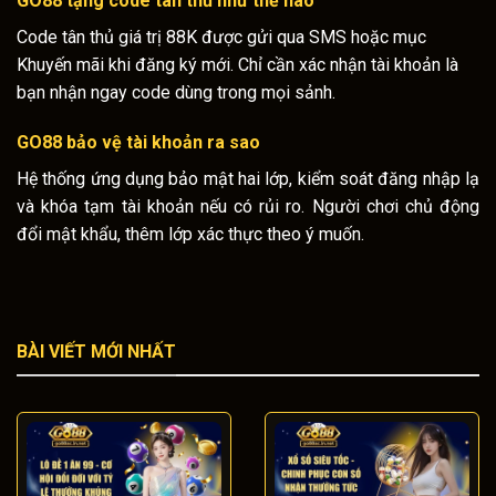
GO88
tặng code tân thủ như thế nào
Code tân thủ giá trị 88K được gửi qua SMS hoặc mục
Khuyến mãi khi đăng ký mới. Chỉ cần xác nhận tài khoản là
bạn nhận ngay code dùng trong mọi sảnh.
GO88
bảo vệ tài khoản ra sao
Hệ thống ứng dụng bảo mật hai lớp, kiểm soát đăng nhập lạ
và khóa tạm tài khoản nếu có rủi ro. Người chơi chủ động
đổi mật khẩu, thêm lớp xác thực theo ý muốn.
BÀI VIẾT MỚI NHẤT