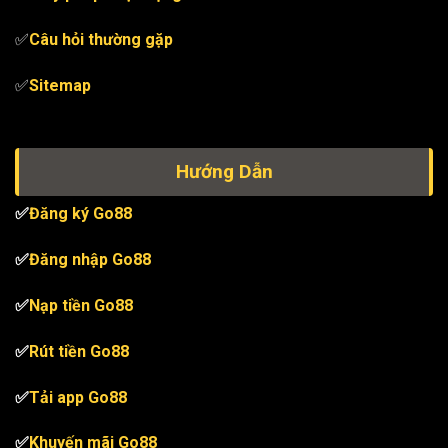
✅
Câu hỏi thường gặp
✅
Sitemap
Hướng Dẫn
✅
Đăng ký Go88
✅
Đăng nhập Go88
✅
Nạp tiền Go88
✅
Rút tiền Go88
✅
Tải app Go88
✅
Khuyến mãi Go88