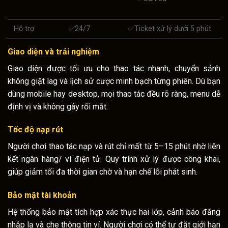
Hỗ trợ
✅
24/7
✅
Ticket xử lý dưới 5 phút
Giao diện và trải nghiệm
Giao diện được tối ưu cho thao tác nhanh, chuyển sảnh
không giật lag và lịch sử cược minh bạch từng phiên. Dù bạn
dùng mobile hay desktop, mọi thao tác đều rõ ràng, menu dễ
định vị và không gây rối mắt.
Tốc độ nạp rút
Người chơi thao tác nạp và rút chỉ mất từ 5–15 phút nhờ liên
kết ngân hàng/ ví điện tử. Quy trình xử lý được công khai,
giúp giảm tối đa thời gian chờ và hạn chế lỗi phát sinh.
Bảo mật tài khoản
Hệ thống bảo mật tích hợp xác thực hai lớp, cảnh báo đăng
nhập lạ và che thông tin ví. Người chơi có thể tự đặt giới hạn