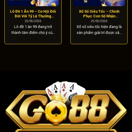
Lô Đề 1 Ăn 99 – Cơ Hội Đổi
Xổ Số Siêu Tốc – Chinh
Đời Với Tỷ Lệ Thưởng
Phục Con Số Nhận
Khủng
Thưởng Tức Thì
25/05/2026
25/05/2026
Lô đề 1 ăn 99 đang trở
Xổ số siêu tốc hiện đang là
thành tâm điểm chú ý của
sản phẩm giải trí được săn
cộng đồng ngư thủ số học
đón nhất tại các cổng
nhờ mức trả thưởng [...]
game trực tuyến nhờ tốc [...]