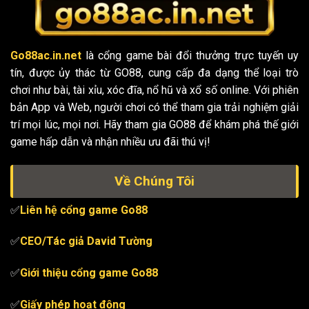
Go88ac.in.net
là cổng game bài đổi thưởng trực tuyến uy
tín, được ủy thác từ GO88, cung cấp đa dạng thể loại trò
chơi như bài, tài xỉu, xóc đĩa, nổ hũ và xổ số online. Với phiên
bản App và Web, người chơi có thể tham gia trải nghiệm giải
trí mọi lúc, mọi nơi. Hãy tham gia GO88 để khám phá thế giới
game hấp dẫn và nhận nhiều ưu đãi thú vị!
Về Chúng Tôi
✅
Liên hệ cổng game
Go88
✅
CEO/
Tác giả David Tường
✅
Giới thiệu cổng game
Go88
✅
Giấy phép hoạt động