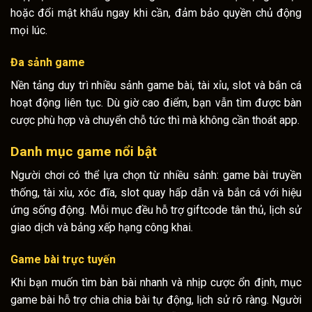
hoặc đổi mật khẩu ngay khi cần, đảm bảo quyền chủ động
mọi lúc.
Đa sảnh game
Nền tảng duy trì nhiều sảnh game bài, tài xỉu, slot và bắn cá
hoạt động liên tục. Dù giờ cao điểm, bạn vẫn tìm được bàn
cược phù hợp và chuyển chỗ tức thì mà không cần thoát app.
Danh mục game nổi bật
Người chơi có thể lựa chọn từ nhiều sảnh: game bài truyền
thống, tài xỉu, xóc đĩa, slot quay hấp dẫn và bắn cá với hiệu
ứng sống động. Mỗi mục đều hỗ trợ giftcode tân thủ, lịch sử
giao dịch và bảng xếp hạng công khai.
Game bài trực tuyến
Khi bạn muốn tìm bàn bài nhanh và nhịp cược ổn định, mục
game bài hỗ trợ chia chia bài tự động, lịch sử rõ ràng. Người