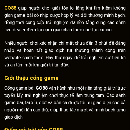
GO88
giúp người chơi giải tỏa lo lắng khi tìm kiếm không
gian game bài có nhịp cược hợp lý và đổi thưởng minh bạch,
đồng thời cung cấp trải nghiệm đa nền tảng cùng các sảnh
live dealer đem lại cảm giác chân thực như tại casino.
Nhiều người chơi xác nhận chỉ mất chưa đến 3 phút để đăng
nhập và hoàn tất giao dịch rút thưởng thành công trên
website chính thức. Hãy thử ngay để trải nghiệm sự tiện lợi
và an tâm mỗi khi giải trí tại đây.
Giới thiệu cổng game
Cổng game bài
GO88
vận hành như một nền tảng giải trí trực
tuyến lấy trải nghiệm chơi thực tế làm trung tâm. Các sảnh
game bài, tài xỉu, slot và bắn cá được tối ưu giao diện cho cả
người mới lẫn cao thủ, giúp thao tác mượt và minh bạch từng
giao dịch.
Điểm nổi bật của
GO88