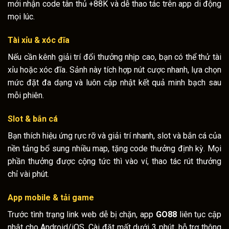
mới nhận code tân thủ +88K và dễ thao tác trên app di động
mọi lúc.
Tài xỉu & xóc đĩa
Nếu cần kênh giải trí đổi thưởng nhịp cao, bạn có thể thử tài
xỉu hoặc xóc đĩa. Sảnh này tích hợp nút cược nhanh, lựa chọn
mức đặt đa dạng và luôn cập nhật kết quả minh bạch sau
mỗi phiên.
Slot & bắn cá
Bạn thích hiệu ứng rực rỡ và giải trí nhanh, slot và bắn cá của
nền tảng bổ sung nhiều map, tặng code thưởng định kỳ. Mọi
phần thưởng được cộng tức thì vào ví, thao tác rút thưởng
chỉ vài phút.
App mobile & tải game
Trước tình trạng link web dễ bị chặn, app
GO88
liên tục cập
nhật cho Android/iOS. Cài đặt mất dưới 3 phút, hỗ trợ thông