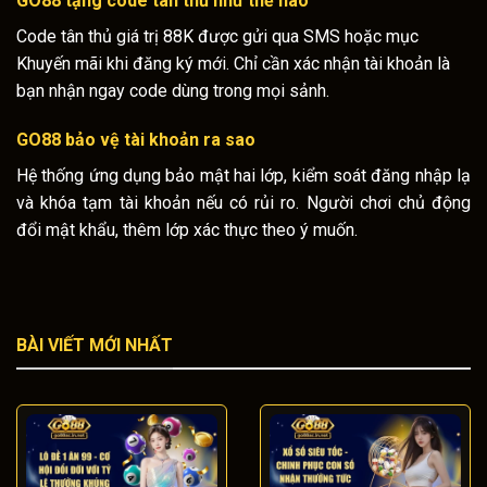
GO88
tặng code tân thủ như thế nào
Code tân thủ giá trị 88K được gửi qua SMS hoặc mục
Khuyến mãi khi đăng ký mới. Chỉ cần xác nhận tài khoản là
bạn nhận ngay code dùng trong mọi sảnh.
GO88
bảo vệ tài khoản ra sao
Hệ thống ứng dụng bảo mật hai lớp, kiểm soát đăng nhập lạ
và khóa tạm tài khoản nếu có rủi ro. Người chơi chủ động
đổi mật khẩu, thêm lớp xác thực theo ý muốn.
BÀI VIẾT MỚI NHẤT