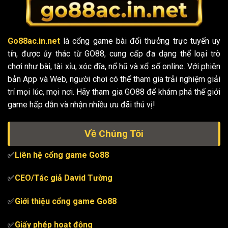
Go88ac.in.net
là cổng game bài đổi thưởng trực tuyến uy
tín, được ủy thác từ GO88, cung cấp đa dạng thể loại trò
chơi như bài, tài xỉu, xóc đĩa, nổ hũ và xổ số online. Với phiên
bản App và Web, người chơi có thể tham gia trải nghiệm giải
trí mọi lúc, mọi nơi. Hãy tham gia GO88 để khám phá thế giới
game hấp dẫn và nhận nhiều ưu đãi thú vị!
Về Chúng Tôi
✅
Liên hệ cổng game
Go88
✅
CEO/
Tác giả David Tường
✅
Giới thiệu cổng game
Go88
✅
Giấy phép hoạt động