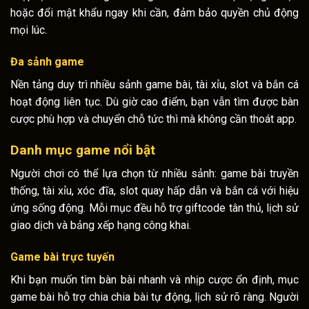
hoặc đổi mật khẩu ngay khi cần, đảm bảo quyền chủ động
mọi lúc.
Đa sảnh game
Nền tảng duy trì nhiều sảnh game bài, tài xỉu, slot và bắn cá
hoạt động liên tục. Dù giờ cao điểm, bạn vẫn tìm được bàn
cược phù hợp và chuyển chỗ tức thì mà không cần thoát app.
Danh mục game nổi bật
Người chơi có thể lựa chọn từ nhiều sảnh: game bài truyền
thống, tài xỉu, xóc đĩa, slot quay hấp dẫn và bắn cá với hiệu
ứng sống động. Mỗi mục đều hỗ trợ giftcode tân thủ, lịch sử
giao dịch và bảng xếp hạng công khai.
Game bài trực tuyến
Khi bạn muốn tìm bàn bài nhanh và nhịp cược ổn định, mục
game bài hỗ trợ chia chia bài tự động, lịch sử rõ ràng. Người