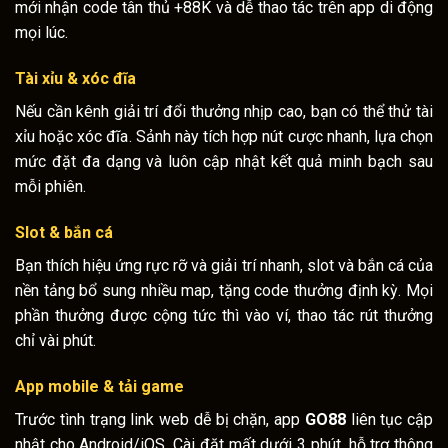
mới nhận code tân thủ +88K và dễ thao tác trên app di động
mọi lúc.
Tài xỉu & xóc đĩa
Nếu cần kênh giải trí đổi thưởng nhịp cao, bạn có thể thử tài
xỉu hoặc xóc đĩa. Sảnh này tích hợp nút cược nhanh, lựa chọn
mức đặt đa dạng và luôn cập nhật kết quả minh bạch sau
mỗi phiên.
Slot & bắn cá
Bạn thích hiệu ứng rực rỡ và giải trí nhanh, slot và bắn cá của
nền tảng bổ sung nhiều map, tặng code thưởng định kỳ. Mọi
phần thưởng được cộng tức thì vào ví, thao tác rút thưởng
chỉ vài phút.
App mobile & tải game
Trước tình trạng link web dễ bị chặn, app
GO88
liên tục cập
nhật cho Android/iOS. Cài đặt mất dưới 3 phút, hỗ trợ thông