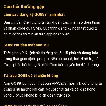
Câu hỏi thường gặp
Làm sao đăng ký
GO88
nhanh nhất
Bạn chỉ cần điền thông tin tài khoản, xác nhận số điện thoại
và nhận code qua SMS. Quá trình đăng ký hoàn tất dưới 2
phút, có thể thực hiện trên app hoặc web.
GO88
rút tiền mất bao lâu
Thời gian xử lý lệnh rút thường chỉ 5–15 phút và thông báo
trạng thái giao dịch qua app. Nếu có sự cố, ticket hỗ trợ sẽ
được phản hồi trong 5 phút, đảm bảo quyền lợi đổi thưởng.
Tải app
GO88
có bị chặn không
App
GO88
luôn cập nhật bản APK/iOS mới, link dự phòng tự
động điều hướng khi cần. Người chơi tải và cài đặt trong
vòng 3 phút, không bị gián đoạn truy cập.