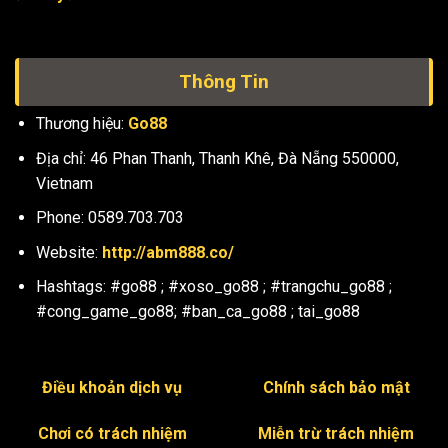
Thông Tin
Thương hiệu:
Go88
Địa chỉ: 46 Phan Thanh, Thanh Khê, Đà Nẵng 550000,
Vietnam
Phone: 0589.703.703
Website:
http://abm888.co/
Hashtags: #go88 ; #xoso_go88 ; #trangchu_go88 ;
#cong_game_go88; #ban_ca_go88 ; tai_go88
Điều khoản dịch vụ
Chính sách bảo mật
Chơi có trách nhiệm
Miễn trừ trách nhiệm