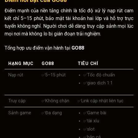
Điểm mạnh của nền tảng chính là tốc độ xử lý nạp rút cam
kết chỉ 5–15 phút, bảo mật tài khoản hai lớp và hỗ trợ trực
tuyến không nghỉ. Người chơi dễ dàng truy cập sảnh mọi lúc
mọi nơi mà không lo bị gián đoạn trải nghiệm.
Tổng hợp ưu điểm vận hành tại
GO88
HẠNG MỤC
GO88
TIÊU CHÍ
Nạp rút
✅
5–15 phút
✅
Tốc độ chuẩn
✅
giao dịch 1:1
Truy cập
✅
Không chặn
✅
Link cập nhật liên tục
Sảnh game
✅
Đa dạng
✅
Game bài
✅
tài xỉu
✅
slot
✅
bắn cá