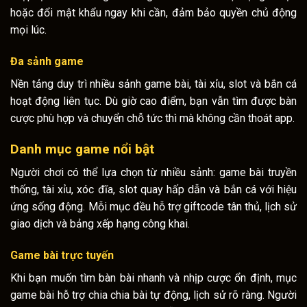
hoặc đổi mật khẩu ngay khi cần, đảm bảo quyền chủ động
mọi lúc.
Đa sảnh game
Nền tảng duy trì nhiều sảnh game bài, tài xỉu, slot và bắn cá
hoạt động liên tục. Dù giờ cao điểm, bạn vẫn tìm được bàn
cược phù hợp và chuyển chỗ tức thì mà không cần thoát app.
Danh mục game nổi bật
Người chơi có thể lựa chọn từ nhiều sảnh: game bài truyền
thống, tài xỉu, xóc đĩa, slot quay hấp dẫn và bắn cá với hiệu
ứng sống động. Mỗi mục đều hỗ trợ giftcode tân thủ, lịch sử
giao dịch và bảng xếp hạng công khai.
Game bài trực tuyến
Khi bạn muốn tìm bàn bài nhanh và nhịp cược ổn định, mục
game bài hỗ trợ chia chia bài tự động, lịch sử rõ ràng. Người