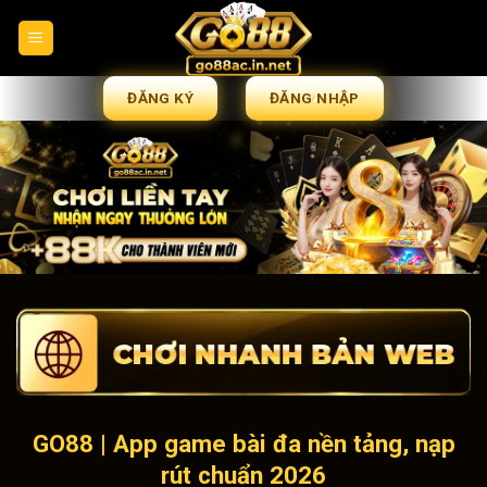
Skip
to
content
ĐĂNG KÝ
ĐĂNG NHẬP
GO88
| App game bài đa nền tảng, nạp
rút chuẩn 2026