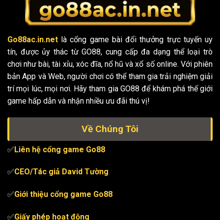
Go88ac.in.net
là cổng game bài đổi thưởng trực tuyến uy
tín, được ủy thác từ GO88, cung cấp đa dạng thể loại trò
chơi như bài, tài xỉu, xóc đĩa, nổ hũ và xổ số online. Với phiên
bản App và Web, người chơi có thể tham gia trải nghiệm giải
trí mọi lúc, mọi nơi. Hãy tham gia GO88 để khám phá thế giới
game hấp dẫn và nhận nhiều ưu đãi thú vị!
Về Chúng Tôi
✅
Liên hệ cổng game
Go88
✅
CEO/
Tác giả David Tường
✅
Giới thiệu cổng game
Go88
✅
Giấy phép hoạt động