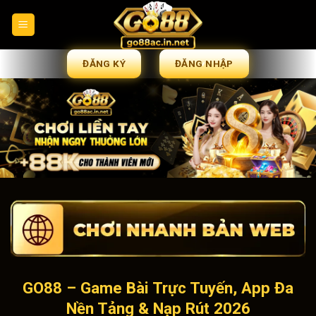
Skip
to
content
ĐĂNG KÝ
ĐĂNG NHẬP
GO88
– Game Bài Trực Tuyến, App Đa
Nền Tảng & Nạp Rút 2026