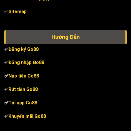
✅
Sitemap
Hướng Dẫn
✅
Đăng ký Go88
✅
Đăng nhập Go88
✅
Nạp tiền Go88
✅
Rút tiền Go88
✅
Tải app Go88
✅
Khuyến mãi Go88