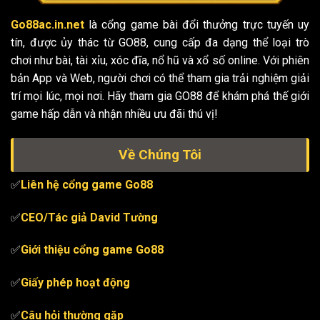
Go88ac.in.net
là cổng game bài đổi thưởng trực tuyến uy
tín, được ủy thác từ GO88, cung cấp đa dạng thể loại trò
chơi như bài, tài xỉu, xóc đĩa, nổ hũ và xổ số online. Với phiên
bản App và Web, người chơi có thể tham gia trải nghiệm giải
trí mọi lúc, mọi nơi. Hãy tham gia GO88 để khám phá thế giới
game hấp dẫn và nhận nhiều ưu đãi thú vị!
Về Chúng Tôi
✅
Liên hệ cổng game
Go88
✅
CEO/
Tác giả David Tường
✅
Giới thiệu cổng game
Go88
✅
Giấy phép hoạt động
✅
Câu hỏi thường gặp