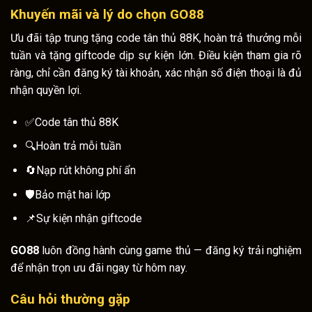
Khuyến mãi và lý do chọn
GO88
Ưu đãi tập trung tặng code tân thủ 88K, hoàn trả thưởng mỗi
tuần và tặng giftcode dịp sự kiện lớn. Điều kiện tham gia rõ
ràng, chỉ cần đăng ký tài khoản, xác nhận số điện thoại là đủ
nhận quyền lợi.
✅
Code tân thủ 88K
🔍
Hoàn trả mỗi tuần
🔄
Nạp rút không phí ẩn
🛡️
Bảo mật hai lớp
📌
Sự kiện nhận giftcode
GO88
luôn đồng hành cùng game thủ — đăng ký trải nghiệm
để nhận trọn ưu đãi ngay từ hôm nay.
Câu hỏi thường gặp