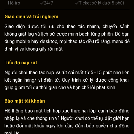
Hỗ trợ
✅
24/7
✅
Ticket xử lý dưới 5 phút
Giao diện và trải nghiệm
Giao diện được tối ưu cho thao tác nhanh, chuyển sảnh
không giật lag và lịch sử cược minh bạch từng phiên. Dù bạn
dùng mobile hay desktop, mọi thao tác đều rõ ràng, menu dễ
định vị và không gây rối mắt.
Tốc độ nạp rút
Người chơi thao tác nạp và rút chỉ mất từ 5–15 phút nhờ liên
kết ngân hàng/ ví điện tử. Quy trình xử lý được công khai,
giúp giảm tối đa thời gian chờ và hạn chế lỗi phát sinh.
Bảo mật tài khoản
Hệ thống bảo mật tích hợp xác thực hai lớp, cảnh báo đăng
nhập lạ và che thông tin ví. Người chơi có thể tự đặt giới hạn
hoặc đổi mật khẩu ngay khi cần, đảm bảo quyền chủ động
mọi lúc.