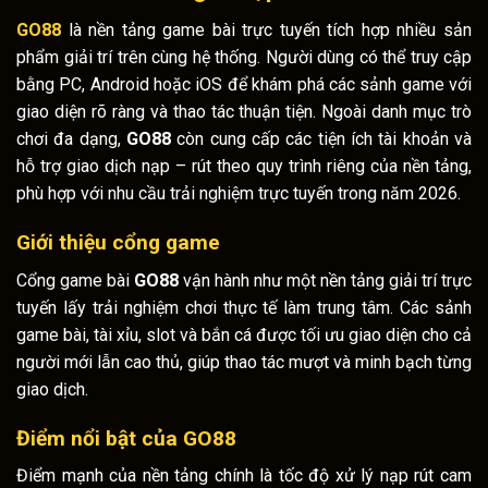
GO88
là nền tảng game bài trực tuyến tích hợp nhiều sản
phẩm giải trí trên cùng hệ thống. Người dùng có thể truy cập
bằng PC, Android hoặc iOS để khám phá các sảnh game với
giao diện rõ ràng và thao tác thuận tiện. Ngoài danh mục trò
chơi đa dạng,
GO88
còn cung cấp các tiện ích tài khoản và
hỗ trợ giao dịch nạp – rút theo quy trình riêng của nền tảng,
phù hợp với nhu cầu trải nghiệm trực tuyến trong năm 2026.
Giới thiệu cổng game
Cổng game bài
GO88
vận hành như một nền tảng giải trí trực
tuyến lấy trải nghiệm chơi thực tế làm trung tâm. Các sảnh
game bài, tài xỉu, slot và bắn cá được tối ưu giao diện cho cả
người mới lẫn cao thủ, giúp thao tác mượt và minh bạch từng
giao dịch.
Điểm nổi bật của
GO88
Điểm mạnh của nền tảng chính là tốc độ xử lý nạp rút cam