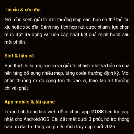
Tài xỉu & xóc đĩa
Nếu cần kênh giải trí đổi thưởng nhịp cao, bạn có thể thử tài
xỉu hoặc xóc đĩa. Sảnh này tích hợp nút cược nhanh, lựa chọn
mức đặt đa dạng và luôn cập nhật kết quả minh bạch sau
mỗi phiên.
Slot & bắn cá
Bạn thích hiệu ứng rực rỡ và giải trí nhanh, slot và bắn cá của
nền tảng bổ sung nhiều map, tặng code thưởng định kỳ. Mọi
phần thưởng được cộng tức thì vào ví, thao tác rút thưởng
chỉ vài phút.
App mobile & tải game
Trước tình trạng link web dễ bị chặn, app
GO88
liên tục cập
nhật cho Android/iOS. Cài đặt mất dưới 3 phút, hỗ trợ thông
báo ưu đãi tự động và giữ ổn định truy cập suốt 2026.