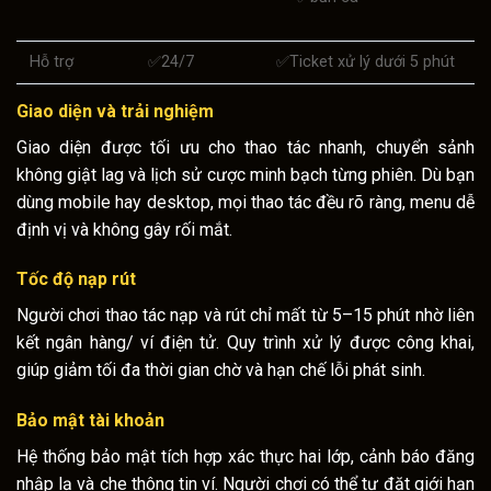
Hỗ trợ
✅
24/7
✅
Ticket xử lý dưới 5 phút
Giao diện và trải nghiệm
Giao diện được tối ưu cho thao tác nhanh, chuyển sảnh
không giật lag và lịch sử cược minh bạch từng phiên. Dù bạn
dùng mobile hay desktop, mọi thao tác đều rõ ràng, menu dễ
định vị và không gây rối mắt.
Tốc độ nạp rút
Người chơi thao tác nạp và rút chỉ mất từ 5–15 phút nhờ liên
kết ngân hàng/ ví điện tử. Quy trình xử lý được công khai,
giúp giảm tối đa thời gian chờ và hạn chế lỗi phát sinh.
Bảo mật tài khoản
Hệ thống bảo mật tích hợp xác thực hai lớp, cảnh báo đăng
nhập lạ và che thông tin ví. Người chơi có thể tự đặt giới hạn