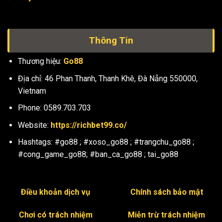
Thông Tin
Thương hiệu:
Go88
Địa chỉ: 46 Phan Thanh, Thanh Khê, Đà Nẵng 550000,
Vietnam
Phone: 0589.703.703
Website:
https://richbet99.co/
Hashtags: #go88 ; #xoso_go88 ; #trangchu_go88 ;
#cong_game_go88; #ban_ca_go88 ; tai_go88
Điều khoản dịch vụ
Chính sách bảo mật
Chơi có trách nhiệm
Miễn trừ trách nhiệm