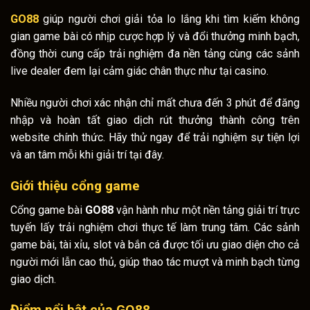
GO88
giúp người chơi giải tỏa lo lắng khi tìm kiếm không
gian game bài có nhịp cược hợp lý và đổi thưởng minh bạch,
đồng thời cung cấp trải nghiệm đa nền tảng cùng các sảnh
live dealer đem lại cảm giác chân thực như tại casino.
Nhiều người chơi xác nhận chỉ mất chưa đến 3 phút để đăng
nhập và hoàn tất giao dịch rút thưởng thành công trên
website chính thức. Hãy thử ngay để trải nghiệm sự tiện lợi
và an tâm mỗi khi giải trí tại đây.
Giới thiệu cổng game
Cổng game bài
GO88
vận hành như một nền tảng giải trí trực
tuyến lấy trải nghiệm chơi thực tế làm trung tâm. Các sảnh
game bài, tài xỉu, slot và bắn cá được tối ưu giao diện cho cả
người mới lẫn cao thủ, giúp thao tác mượt và minh bạch từng
giao dịch.
Điểm nổi bật của
GO88