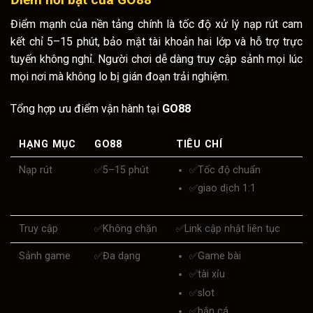
Điểm mạnh của nền tảng chính là tốc độ xử lý nạp rút cam
kết chỉ 5–15 phút, bảo mật tài khoản hai lớp và hỗ trợ trực
tuyến không nghỉ. Người chơi dễ dàng truy cập sảnh mọi lúc
mọi nơi mà không lo bị gián đoạn trải nghiệm.
Tổng hợp ưu điểm vận hành tại
GO88
HẠNG MỤC
GO88
TIÊU CHÍ
Nạp rút
✅
5–15 phút
✅
Tốc độ chuẩn
✅
giao dịch 1:1
Truy cập
✅
Không chặn
✅
Link cập nhật liên tục
Sảnh game
✅
Đa dạng
✅
Game bài
✅
tài xỉu
✅
slot
✅
bắn cá