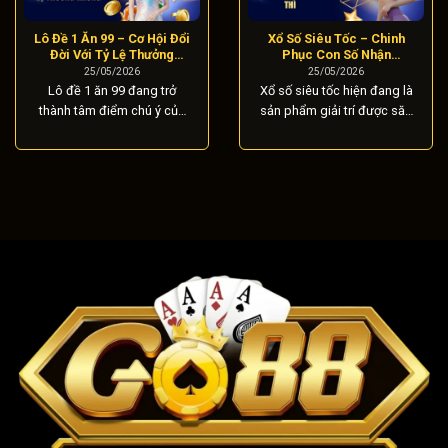
Lô Đề 1 Ăn 99 – Cơ Hội Đổi
Xổ Số Siêu Tốc – Chinh
Đời Với Tỷ Lệ Thưởng
Phục Con Số Nhận
Khủng
Thưởng Tức Thì
25/05/2026
25/05/2026
Lô đề 1 ăn 99 đang trở
Xổ số siêu tốc hiện đang là
thành tâm điểm chú ý của
sản phẩm giải trí được săn
cộng đồng ngư thủ số học
đón nhất tại các cổng
nhờ mức trả thưởng [...]
game trực tuyến nhờ tốc [...]