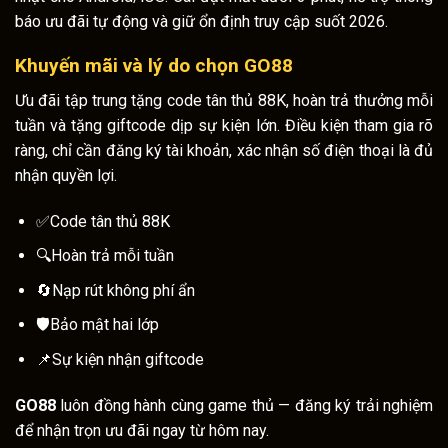
báo ưu đãi tự động và giữ ổn định truy cập suốt 2026.
Khuyến mãi và lý do chọn
GO88
Ưu đãi tập trung tặng code tân thủ 88K, hoàn trả thưởng mỗi
tuần và tặng giftcode dịp sự kiện lớn. Điều kiện tham gia rõ
ràng, chỉ cần đăng ký tài khoản, xác nhận số điện thoại là đủ
nhận quyền lợi.
✅
Code tân thủ 88K
🔍
Hoàn trả mỗi tuần
🔄
Nạp rút không phí ẩn
🛡️
Bảo mật hai lớp
📌
Sự kiện nhận giftcode
GO88
luôn đồng hành cùng game thủ — đăng ký trải nghiệm
để nhận trọn ưu đãi ngay từ hôm nay.