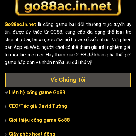
Go88ac.in.net
là cổng game bài đổi thưởng trực tuyến uy
tín, được ủy thác từ GO88, cung cấp đa dạng thể loại trò
chơi như bài, tài xỉu, xóc đĩa, nổ hũ và xổ số online. Với phiên
bản App và Web, người chơi có thể tham gia trải nghiệm giải
trí mọi lúc, mọi nơi. Hãy tham gia GO88 để khám phá thế giới
game hấp dẫn và nhận nhiều ưu đãi thú vị!
Về Chúng Tôi
✅
Liên hệ cổng game
Go88
✅
CEO/
Tác giả David Tường
✅
Giới thiệu cổng game
Go88
✅
Giấy phép hoạt động