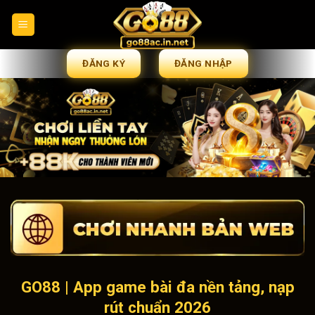
Skip
to
content
ĐĂNG KÝ
ĐĂNG NHẬP
GO88
| App game bài đa nền tảng, nạp
rút chuẩn 2026