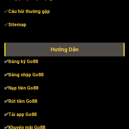
✅
Câu hỏi thường gặp
✅
Sitemap
Hướng Dẫn
✅
Đăng ký Go88
✅
Đăng nhập Go88
✅
Nạp tiền Go88
✅
Rút tiền Go88
✅
Tải app Go88
✅
Khuyến mãi Go88