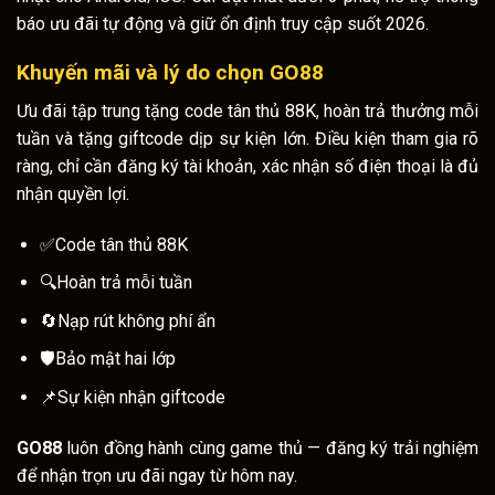
báo ưu đãi tự động và giữ ổn định truy cập suốt 2026.
Khuyến mãi và lý do chọn
GO88
Ưu đãi tập trung tặng code tân thủ 88K, hoàn trả thưởng mỗi
tuần và tặng giftcode dịp sự kiện lớn. Điều kiện tham gia rõ
ràng, chỉ cần đăng ký tài khoản, xác nhận số điện thoại là đủ
nhận quyền lợi.
✅
Code tân thủ 88K
🔍
Hoàn trả mỗi tuần
🔄
Nạp rút không phí ẩn
🛡️
Bảo mật hai lớp
📌
Sự kiện nhận giftcode
GO88
luôn đồng hành cùng game thủ — đăng ký trải nghiệm
để nhận trọn ưu đãi ngay từ hôm nay.