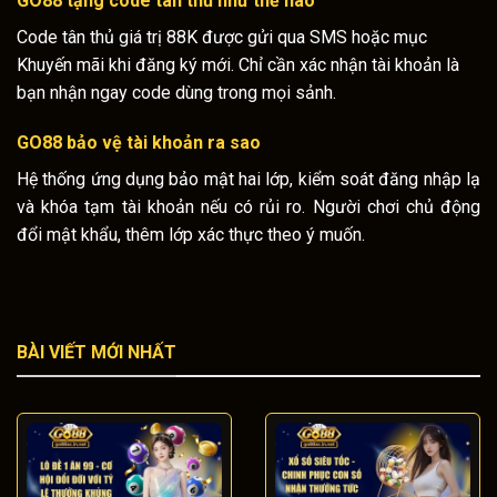
GO88
tặng code tân thủ như thế nào
Code tân thủ giá trị 88K được gửi qua SMS hoặc mục
Khuyến mãi khi đăng ký mới. Chỉ cần xác nhận tài khoản là
bạn nhận ngay code dùng trong mọi sảnh.
GO88
bảo vệ tài khoản ra sao
Hệ thống ứng dụng bảo mật hai lớp, kiểm soát đăng nhập lạ
và khóa tạm tài khoản nếu có rủi ro. Người chơi chủ động
đổi mật khẩu, thêm lớp xác thực theo ý muốn.
BÀI VIẾT MỚI NHẤT