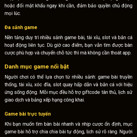
hoặc đổi mật khẩu ngay khi cần, đảm bảo quyền chủ động
mọi lúc.
Đa sảnh game
Nền tảng duy trì nhiều sảnh game bài, tài xỉu, slot và bắn cá
hoạt động liên tục. Dù giờ cao điểm, bạn vẫn tìm được bàn
cược phù hợp và chuyển chỗ tức thì mà không cần thoát app.
Danh mục game nổi bật
Người chơi có thể lựa chọn từ nhiều sảnh: game bài truyền
thống, tài xỉu, xóc đĩa, slot quay hấp dẫn và bắn cá với hiệu
ứng sống động. Mỗi mục đều hỗ trợ giftcode tân thủ, lịch sử
giao dịch và bảng xếp hạng công khai.
Game bài trực tuyến
Khi bạn muốn tìm bàn bài nhanh và nhịp cược ổn định, mục
game bài hỗ trợ chia chia bài tự động, lịch sử rõ ràng. Người