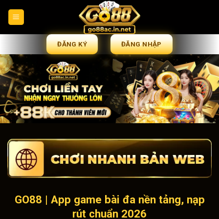
Skip
to
content
ĐĂNG KÝ
ĐĂNG NHẬP
GO88
| App game bài đa nền tảng, nạp
rút chuẩn 2026