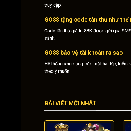
truy cập.
GO88
tặng code tân thủ như thế
Code tân thủ giá trị 88K được gửi qua SMS
sảnh.
GO88
bảo vệ tài khoản ra sao
Hệ thống ứng dụng bảo mật hai lớp, kiểm s
theo ý muốn.
BÀI VIẾT MỚI NHẤT