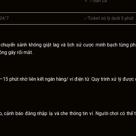
✅
bắn cá
24/7
✅
Ticket xử lý dưới 5 phút
, chuyển sảnh không giật lag và lịch sử cược minh bạch từng p
ông gây rối mắt.
–15 phút nhờ liên kết ngân hàng/ ví điện tử. Quy trình xử lý được 
p, cảnh báo đăng nhập lạ và che thông tin ví. Người chơi có thể 