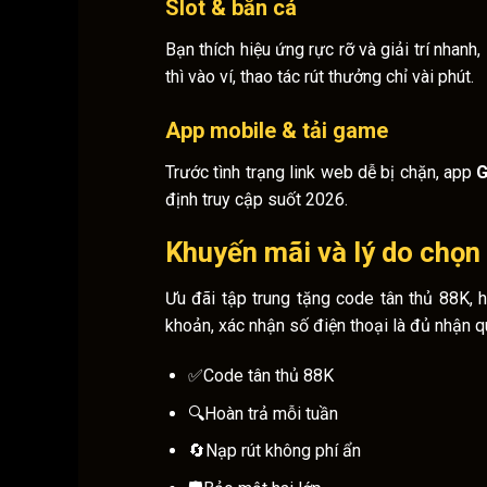
Slot & bắn cá
Bạn thích hiệu ứng rực rỡ và giải trí nha
thì vào ví, thao tác rút thưởng chỉ vài phút.
App mobile & tải game
Trước tình trạng link web dễ bị chặn, app
định truy cập suốt 2026.
Khuyến mãi và lý do chọn
Ưu đãi tập trung tặng code tân thủ 88K, h
khoản, xác nhận số điện thoại là đủ nhận qu
✅
Code tân thủ 88K
🔍
Hoàn trả mỗi tuần
🔄
Nạp rút không phí ẩn