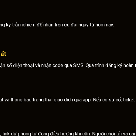
 ký trải nghiệm để nhận trọn ưu đãi ngay từ hôm nay.
ất
nhận số điện thoại và nhận code qua SMS. Quá trình đăng ký hoàn tấ
út và thông báo trạng thái giao dịch qua app. Nếu có sự cố, ticke
link dự phòng tự động điều hướng khi cần. Người chơi tải và cài 