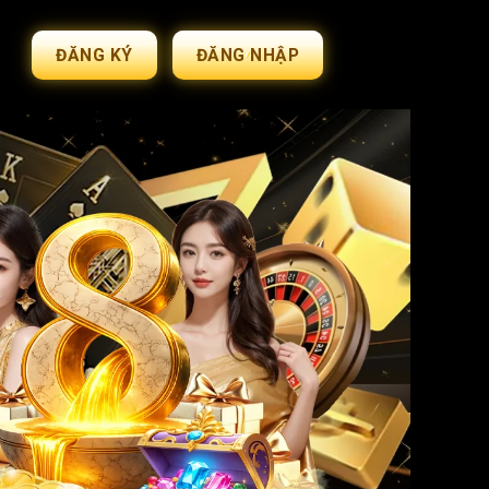
ĐĂNG KÝ
ĐĂNG NHẬP