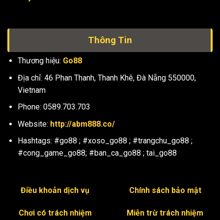
Thông Tin
Thương hiệu:
Go88
Địa chỉ: 46 Phan Thanh, Thanh Khê, Đà Nẵng 550000,
Vietnam
Phone: 0589.703.703
Website:
http://abm888.co/
Hashtags: #go88 ; #xoso_go88 ; #trangchu_go88 ;
#cong_game_go88; #ban_ca_go88 ; tai_go88
Điều khoản dịch vụ
Chính sách bảo mật
Chơi có trách nhiệm
Miễn trừ trách nhiệm