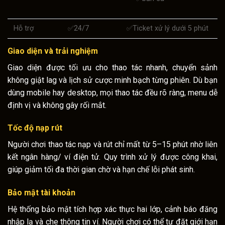
Hỗ trợ
✅
24/7
✅
Ticket xử lý dưới 5 phút
Giao diện và trải nghiệm
Giao diện được tối ưu cho thao tác nhanh, chuyển sảnh
không giật lag và lịch sử cược minh bạch từng phiên. Dù bạn
dùng mobile hay desktop, mọi thao tác đều rõ ràng, menu dễ
định vị và không gây rối mắt.
Tốc độ nạp rút
Người chơi thao tác nạp và rút chỉ mất từ 5–15 phút nhờ liên
kết ngân hàng/ ví điện tử. Quy trình xử lý được công khai,
giúp giảm tối đa thời gian chờ và hạn chế lỗi phát sinh.
Bảo mật tài khoản
Hệ thống bảo mật tích hợp xác thực hai lớp, cảnh báo đăng
nhập lạ và che thông tin ví. Người chơi có thể tự đặt giới hạn