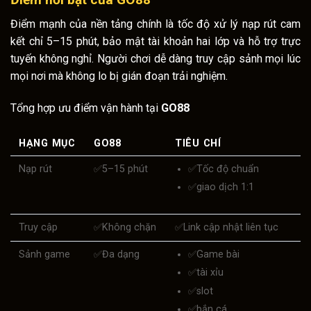
Điểm mạnh của nền tảng chính là tốc độ xử lý nạp rút cam
kết chỉ 5–15 phút, bảo mật tài khoản hai lớp và hỗ trợ trực
tuyến không nghỉ. Người chơi dễ dàng truy cập sảnh mọi lúc
mọi nơi mà không lo bị gián đoạn trải nghiệm.
Tổng hợp ưu điểm vận hành tại
GO88
HẠNG MỤC
GO88
TIÊU CHÍ
Nạp rút
✅
5–15 phút
✅
Tốc độ chuẩn
✅
giao dịch 1:1
Truy cập
✅
Không chặn
✅
Link cập nhật liên tục
Sảnh game
✅
Đa dạng
✅
Game bài
✅
tài xỉu
✅
slot
✅
bắn cá