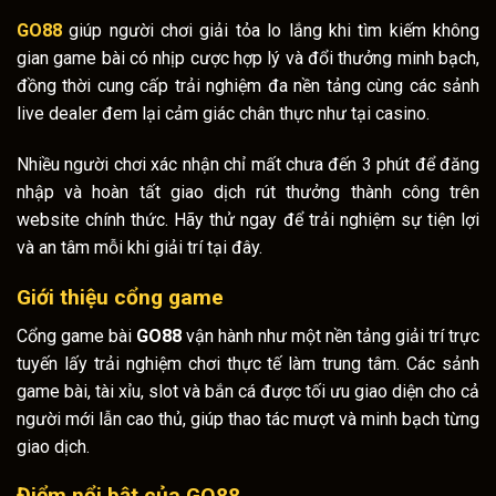
GO88
giúp người chơi giải tỏa lo lắng khi tìm kiếm không
gian game bài có nhịp cược hợp lý và đổi thưởng minh bạch,
đồng thời cung cấp trải nghiệm đa nền tảng cùng các sảnh
live dealer đem lại cảm giác chân thực như tại casino.
Nhiều người chơi xác nhận chỉ mất chưa đến 3 phút để đăng
nhập và hoàn tất giao dịch rút thưởng thành công trên
website chính thức. Hãy thử ngay để trải nghiệm sự tiện lợi
và an tâm mỗi khi giải trí tại đây.
Giới thiệu cổng game
Cổng game bài
GO88
vận hành như một nền tảng giải trí trực
tuyến lấy trải nghiệm chơi thực tế làm trung tâm. Các sảnh
game bài, tài xỉu, slot và bắn cá được tối ưu giao diện cho cả
người mới lẫn cao thủ, giúp thao tác mượt và minh bạch từng
giao dịch.
Điểm nổi bật của
GO88