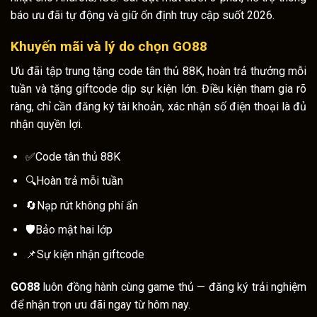
báo ưu đãi tự động và giữ ổn định truy cập suốt 2026.
Khuyến mãi và lý do chọn
GO88
Ưu đãi tập trung tặng code tân thủ 88K, hoàn trả thưởng mỗi
tuần và tặng giftcode dịp sự kiện lớn. Điều kiện tham gia rõ
ràng, chỉ cần đăng ký tài khoản, xác nhận số điện thoại là đủ
nhận quyền lợi.
✅
Code tân thủ 88K
🔍
Hoàn trả mỗi tuần
🔄
Nạp rút không phí ẩn
🛡️
Bảo mật hai lớp
📌
Sự kiện nhận giftcode
GO88
luôn đồng hành cùng game thủ — đăng ký trải nghiệm
để nhận trọn ưu đãi ngay từ hôm nay.