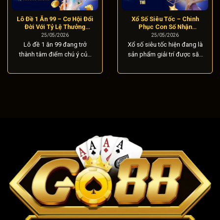
Lô Đề 1 Ăn 99 – Cơ Hội Đổi
Xổ Số Siêu Tốc – Chinh
Đời Với Tỷ Lệ Thưởng
Phục Con Số Nhận
Khủng
Thưởng Tức Thì
25/05/2026
25/05/2026
Lô đề 1 ăn 99 đang trở
Xổ số siêu tốc hiện đang là
thành tâm điểm chú ý của
sản phẩm giải trí được săn
cộng đồng ngư thủ số học
đón nhất tại các cổng
nhờ mức trả thưởng [...]
game trực tuyến nhờ tốc [...]