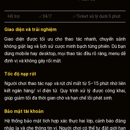
Hỗ trợ
✅
24/7
✅
Ticket xử lý dưới 5 phút
Giao diện và trải nghiệm
Giao diện được tối ưu cho thao tác nhanh, chuyển sảnh
không giật lag và lịch sử cược minh bạch từng phiên. Dù bạn
dùng mobile hay desktop, mọi thao tác đều rõ ràng, menu dễ
định vị và không gây rối mắt.
Tốc độ nạp rút
Người chơi thao tác nạp và rút chỉ mất từ 5–15 phút nhờ liên
kết ngân hàng/ ví điện tử. Quy trình xử lý được công khai,
giúp giảm tối đa thời gian chờ và hạn chế lỗi phát sinh.
Bảo mật tài khoản
Hệ thống bảo mật tích hợp xác thực hai lớp, cảnh báo đăng
nhập lạ và che thông tin ví. Người chơi có thể tự đặt giới hạn