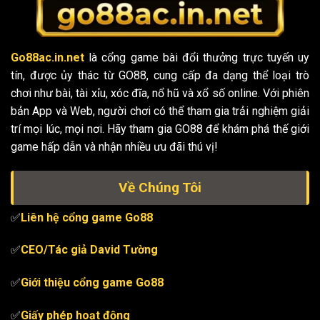
Go88ac.in.net
là cổng game bài đổi thưởng trực tuyến uy
tín, được ủy thác từ GO88, cung cấp đa dạng thể loại trò
chơi như bài, tài xỉu, xóc đĩa, nổ hũ và xổ số online. Với phiên
bản App và Web, người chơi có thể tham gia trải nghiệm giải
trí mọi lúc, mọi nơi. Hãy tham gia GO88 để khám phá thế giới
game hấp dẫn và nhận nhiều ưu đãi thú vị!
Về Chúng Tôi
✅
Liên hệ cổng game
Go88
✅
CEO/
Tác giả David Tường
✅
Giới thiệu cổng game
Go88
✅
Giấy phép hoạt động