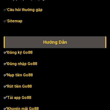
✅
Câu hỏi thường gặp
✅
Sitemap
Hướng Dẫn
✅
Đăng ký Go88
✅
Đăng nhập Go88
✅
Nạp tiền Go88
✅
Rút tiền Go88
✅
Tải app Go88
✅
Khuyến mãi Go88