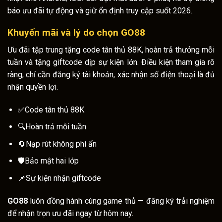
báo ưu đãi tự động và giữ ổn định truy cập suốt 2026.
Khuyến mãi và lý do chọn
GO88
Ưu đãi tập trung tặng code tân thủ 88K, hoàn trả thưởng mỗi
tuần và tặng giftcode dịp sự kiện lớn. Điều kiện tham gia rõ
ràng, chỉ cần đăng ký tài khoản, xác nhận số điện thoại là đủ
nhận quyền lợi.
✅
Code tân thủ 88K
🔍
Hoàn trả mỗi tuần
🔄
Nạp rút không phí ẩn
🛡️
Bảo mật hai lớp
📌
Sự kiện nhận giftcode
GO88
luôn đồng hành cùng game thủ — đăng ký trải nghiệm
để nhận trọn ưu đãi ngay từ hôm nay.