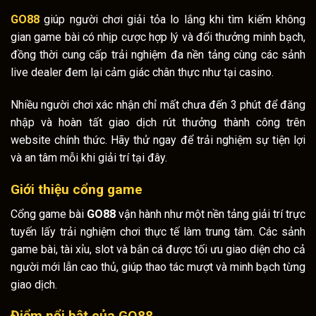
GO88
giúp người chơi giải tỏa lo lắng khi tìm kiếm không
gian game bài có nhịp cược hợp lý và đổi thưởng minh bạch,
đồng thời cung cấp trải nghiệm đa nền tảng cùng các sảnh
live dealer đem lại cảm giác chân thực như tại casino.
Nhiều người chơi xác nhận chỉ mất chưa đến 3 phút để đăng
nhập và hoàn tất giao dịch rút thưởng thành công trên
website chính thức. Hãy thử ngay để trải nghiệm sự tiện lợi
và an tâm mỗi khi giải trí tại đây.
Giới thiệu cổng game
Cổng game bài
GO88
vận hành như một nền tảng giải trí trực
tuyến lấy trải nghiệm chơi thực tế làm trung tâm. Các sảnh
game bài, tài xỉu, slot và bắn cá được tối ưu giao diện cho cả
người mới lẫn cao thủ, giúp thao tác mượt và minh bạch từng
giao dịch.
Điểm nổi bật của
GO88