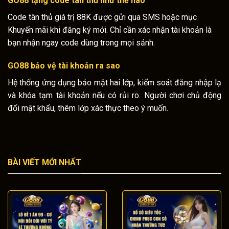
GO88
tặng code tân thủ như thế nào
Code tân thủ giá trị 88K được gửi qua SMS hoặc mục
Khuyến mãi khi đăng ký mới. Chỉ cần xác nhận tài khoản là
bạn nhận ngay code dùng trong mọi sảnh.
GO88
bảo vệ tài khoản ra sao
Hệ thống ứng dụng bảo mật hai lớp, kiểm soát đăng nhập lạ
và khóa tạm tài khoản nếu có rủi ro. Người chơi chủ động
đổi mật khẩu, thêm lớp xác thực theo ý muốn.
BÀI VIẾT MỚI NHẤT