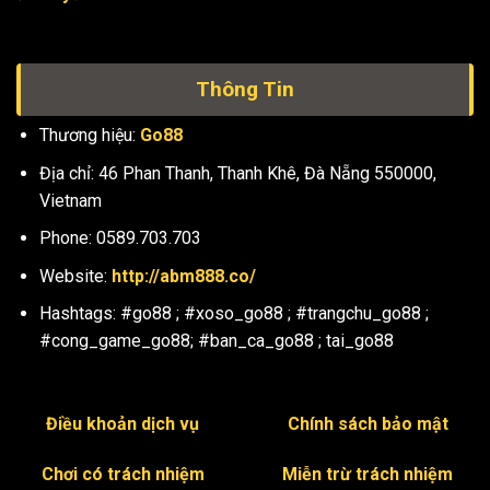
Thông Tin
Thương hiệu:
Go88
Địa chỉ: 46 Phan Thanh, Thanh Khê, Đà Nẵng 550000,
Vietnam
Phone: 0589.703.703
Website:
http://abm888.co/
Hashtags: #go88 ; #xoso_go88 ; #trangchu_go88 ;
#cong_game_go88; #ban_ca_go88 ; tai_go88
Điều khoản dịch vụ
Chính sách bảo mật
Chơi có trách nhiệm
Miễn trừ trách nhiệm