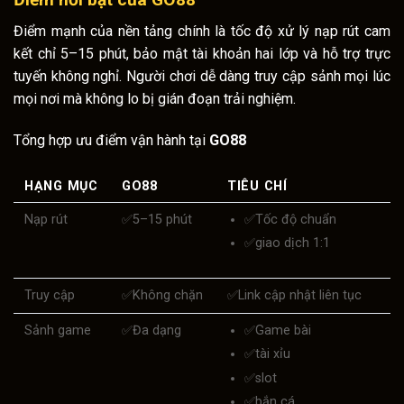
Điểm mạnh của nền tảng chính là tốc độ xử lý nạp rút cam
kết chỉ 5–15 phút, bảo mật tài khoản hai lớp và hỗ trợ trực
tuyến không nghỉ. Người chơi dễ dàng truy cập sảnh mọi lúc
mọi nơi mà không lo bị gián đoạn trải nghiệm.
Tổng hợp ưu điểm vận hành tại
GO88
HẠNG MỤC
GO88
TIÊU CHÍ
Nạp rút
✅
5–15 phút
✅
Tốc độ chuẩn
✅
giao dịch 1:1
Truy cập
✅
Không chặn
✅
Link cập nhật liên tục
Sảnh game
✅
Đa dạng
✅
Game bài
✅
tài xỉu
✅
slot
✅
bắn cá