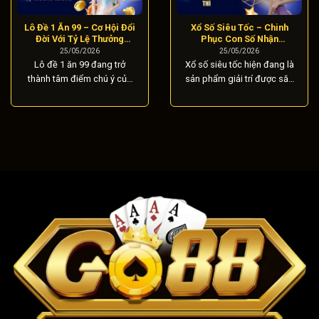
Lô Đề 1 Ăn 99 – Cơ Hội Đổi
Xổ Số Siêu Tốc – Chinh
Đời Với Tỷ Lệ Thưởng
Phục Con Số Nhận
Khủng
Thưởng Tức Thì
25/05/2026
25/05/2026
Lô đề 1 ăn 99 đang trở
Xổ số siêu tốc hiện đang là
thành tâm điểm chú ý của
sản phẩm giải trí được săn
cộng đồng ngư thủ số học
đón nhất tại các cổng
nhờ mức trả thưởng [...]
game trực tuyến nhờ tốc [...]