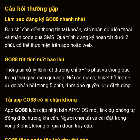
Câu hỏi thường gặp
Làm sao đăng ký
GO88
nhanh nhất
Bạn chỉ cần điền thông tin tài khoản, xác nhận số điện thoại
và nhận code qua SMS. Quá trình đăng ký hoàn tất dưới 2
phút, có thể thực hiện trên app hoặc web.
GO88
rút tiền mất bao lâu
Thời gian xử lý lệnh rút thường chỉ 5–15 phút và thông báo
trạng thái giao dịch qua app. Nếu có sự cố, ticket hỗ trợ sẽ
được phản hồi trong 5 phút, đảm bảo quyền lợi đổi thưởng.
Tải app
GO88
có bị chặn không
App
GO88
luôn cập nhật bản APK/iOS mới, link dự phòng tự
động điều hướng khi cần. Người chơi tải và cài đặt trong
vòng 3 phút, không bị gián đoạn truy cập.