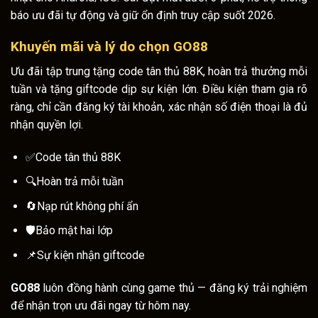
báo ưu đãi tự động và giữ ổn định truy cập suốt 2026.
Khuyến mãi và lý do chọn
GO88
Ưu đãi tập trung tặng code tân thủ 88K, hoàn trả thưởng mỗi
tuần và tặng giftcode dịp sự kiện lớn. Điều kiện tham gia rõ
ràng, chỉ cần đăng ký tài khoản, xác nhận số điện thoại là đủ
nhận quyền lợi.
✅
Code tân thủ 88K
🔍
Hoàn trả mỗi tuần
🔄
Nạp rút không phí ẩn
🛡️
Bảo mật hai lớp
📌
Sự kiện nhận giftcode
GO88
luôn đồng hành cùng game thủ — đăng ký trải nghiệm
để nhận trọn ưu đãi ngay từ hôm nay.