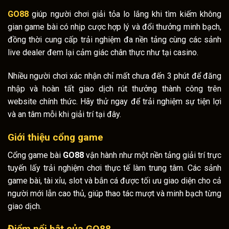
GO88
giúp người chơi giải tỏa lo lắng khi tìm kiếm không
gian game bài có nhịp cược hợp lý và đổi thưởng minh bạch,
đồng thời cung cấp trải nghiệm đa nền tảng cùng các sảnh
live dealer đem lại cảm giác chân thực như tại casino.
Nhiều người chơi xác nhận chỉ mất chưa đến 3 phút để đăng
nhập và hoàn tất giao dịch rút thưởng thành công trên
website chính thức. Hãy thử ngay để trải nghiệm sự tiện lợi
và an tâm mỗi khi giải trí tại đây.
Giới thiệu cổng game
Cổng game bài
GO88
vận hành như một nền tảng giải trí trực
tuyến lấy trải nghiệm chơi thực tế làm trung tâm. Các sảnh
game bài, tài xỉu, slot và bắn cá được tối ưu giao diện cho cả
người mới lẫn cao thủ, giúp thao tác mượt và minh bạch từng
giao dịch.
Điểm nổi bật của
GO88