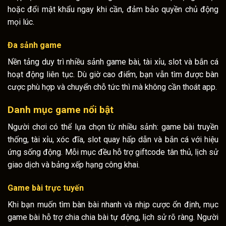
hoặc đổi mật khẩu ngay khi cần, đảm bảo quyền chủ động
mọi lúc.
Đa sảnh game
Nền tảng duy trì nhiều sảnh game bài, tài xỉu, slot và bắn cá
hoạt động liên tục. Dù giờ cao điểm, bạn vẫn tìm được bàn
cược phù hợp và chuyển chỗ tức thì mà không cần thoát app.
Danh mục game nổi bật
Người chơi có thể lựa chọn từ nhiều sảnh: game bài truyền
thống, tài xỉu, xóc đĩa, slot quay hấp dẫn và bắn cá với hiệu
ứng sống động. Mỗi mục đều hỗ trợ giftcode tân thủ, lịch sử
giao dịch và bảng xếp hạng công khai.
Game bài trực tuyến
Khi bạn muốn tìm bàn bài nhanh và nhịp cược ổn định, mục
game bài hỗ trợ chia chia bài tự động, lịch sử rõ ràng. Người