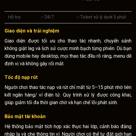
Hỗ trợ
✅
24/7
✅
Ticket xử lý dưới 5 phút
Giao diện và trải nghiệm
Giao diện được tối ưu cho thao tác nhanh, chuyển sảnh
không giật lag và lịch sử cược minh bạch từng phiên. Dù bạn
dùng mobile hay desktop, mọi thao tác đều rõ ràng, menu dễ
định vị và không gây rối mắt.
Tốc độ nạp rút
Người chơi thao tác nạp và rút chỉ mất từ 5–15 phút nhờ liên
kết ngân hàng/ ví điện tử. Quy trình xử lý được công khai,
giúp giảm tối đa thời gian chờ và hạn chế lỗi phát sinh.
Bảo mật tài khoản
Hệ thống bảo mật tích hợp xác thực hai lớp, cảnh báo đăng
nhập lạ và che thông tin ví. Người chơi có thể tự đặt giới hạn