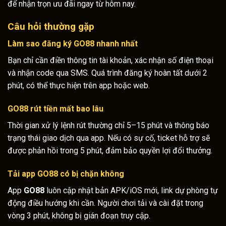
để nhận trọn ưu đãi ngay từ hôm nay.
Câu hỏi thường gặp
Làm sao đăng ký
GO88
nhanh nhất
Bạn chỉ cần điền thông tin tài khoản, xác nhận số điện thoại
và nhận code qua SMS. Quá trình đăng ký hoàn tất dưới 2
phút, có thể thực hiện trên app hoặc web.
GO88
rút tiền mất bao lâu
Thời gian xử lý lệnh rút thường chỉ 5–15 phút và thông báo
trạng thái giao dịch qua app. Nếu có sự cố, ticket hỗ trợ sẽ
được phản hồi trong 5 phút, đảm bảo quyền lợi đổi thưởng.
Tải app
GO88
có bị chặn không
App
GO88
luôn cập nhật bản APK/iOS mới, link dự phòng tự
động điều hướng khi cần. Người chơi tải và cài đặt trong
vòng 3 phút, không bị gián đoạn truy cập.