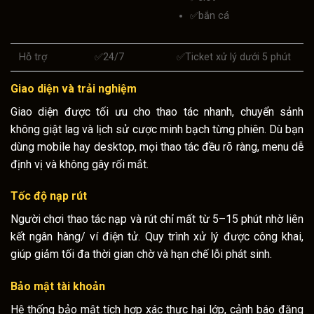
✅
bắn cá
Hỗ trợ
✅
24/7
✅
Ticket xử lý dưới 5 phút
Giao diện và trải nghiệm
Giao diện được tối ưu cho thao tác nhanh, chuyển sảnh
không giật lag và lịch sử cược minh bạch từng phiên. Dù bạn
dùng mobile hay desktop, mọi thao tác đều rõ ràng, menu dễ
định vị và không gây rối mắt.
Tốc độ nạp rút
Người chơi thao tác nạp và rút chỉ mất từ 5–15 phút nhờ liên
kết ngân hàng/ ví điện tử. Quy trình xử lý được công khai,
giúp giảm tối đa thời gian chờ và hạn chế lỗi phát sinh.
Bảo mật tài khoản
Hệ thống bảo mật tích hợp xác thực hai lớp, cảnh báo đăng