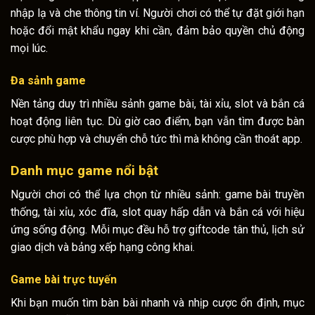
nhập lạ và che thông tin ví. Người chơi có thể tự đặt giới hạn
hoặc đổi mật khẩu ngay khi cần, đảm bảo quyền chủ động
mọi lúc.
Đa sảnh game
Nền tảng duy trì nhiều sảnh game bài, tài xỉu, slot và bắn cá
hoạt động liên tục. Dù giờ cao điểm, bạn vẫn tìm được bàn
cược phù hợp và chuyển chỗ tức thì mà không cần thoát app.
Danh mục game nổi bật
Người chơi có thể lựa chọn từ nhiều sảnh: game bài truyền
thống, tài xỉu, xóc đĩa, slot quay hấp dẫn và bắn cá với hiệu
ứng sống động. Mỗi mục đều hỗ trợ giftcode tân thủ, lịch sử
giao dịch và bảng xếp hạng công khai.
Game bài trực tuyến
Khi bạn muốn tìm bàn bài nhanh và nhịp cược ổn định, mục