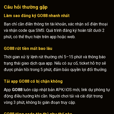
Câu hỏi thường gặp
Làm sao đăng ký
GO88
nhanh nhất
Bạn chỉ cần điền thông tin tài khoản, xác nhận số điện thoại
và nhận code qua SMS. Quá trình đăng ký hoàn tất dưới 2
phút, có thể thực hiện trên app hoặc web.
GO88
rút tiền mất bao lâu
Thời gian xử lý lệnh rút thường chỉ 5–15 phút và thông báo
trạng thái giao dịch qua app. Nếu có sự cố, ticket hỗ trợ sẽ
được phản hồi trong 5 phút, đảm bảo quyền lợi đổi thưởng.
Tải app
GO88
có bị chặn không
App
GO88
luôn cập nhật bản APK/iOS mới, link dự phòng tự
động điều hướng khi cần. Người chơi tải và cài đặt trong
vòng 3 phút, không bị gián đoạn truy cập.