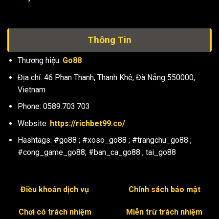
Thông Tin
Thương hiệu:
Go88
Địa chỉ: 46 Phan Thanh, Thanh Khê, Đà Nẵng 550000,
Vietnam
Phone: 0589.703.703
Website:
https://richbet99.co/
Hashtags: #go88 ; #xoso_go88 ; #trangchu_go88 ;
#cong_game_go88; #ban_ca_go88 ; tai_go88
Điều khoản dịch vụ
Chính sách bảo mật
Chơi có trách nhiệm
Miễn trừ trách nhiệm