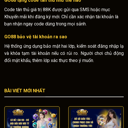
GO88
tặng code tân thủ như thế nào
Code tân thủ giá trị 88K được gửi qua SMS hoặc mục
Khuyến mãi khi đăng ký mới. Chỉ cần xác nhận tài khoản là
bạn nhận ngay code dùng trong mọi sảnh.
GO88
bảo vệ tài khoản ra sao
Hệ thống ứng dụng bảo mật hai lớp, kiểm soát đăng nhập lạ
và khóa tạm tài khoản nếu có rủi ro. Người chơi chủ động
đổi mật khẩu, thêm lớp xác thực theo ý muốn.
BÀI VIẾT MỚI NHẤT