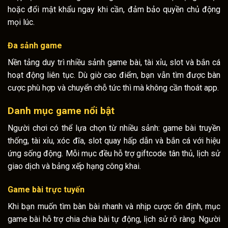
hoặc đổi mật khẩu ngay khi cần, đảm bảo quyền chủ động
mọi lúc.
Đa sảnh game
Nền tảng duy trì nhiều sảnh game bài, tài xỉu, slot và bắn cá
hoạt động liên tục. Dù giờ cao điểm, bạn vẫn tìm được bàn
cược phù hợp và chuyển chỗ tức thì mà không cần thoát app.
Danh mục game nổi bật
Người chơi có thể lựa chọn từ nhiều sảnh: game bài truyền
thống, tài xỉu, xóc đĩa, slot quay hấp dẫn và bắn cá với hiệu
ứng sống động. Mỗi mục đều hỗ trợ giftcode tân thủ, lịch sử
giao dịch và bảng xếp hạng công khai.
Game bài trực tuyến
Khi bạn muốn tìm bàn bài nhanh và nhịp cược ổn định, mục
game bài hỗ trợ chia chia bài tự động, lịch sử rõ ràng. Người