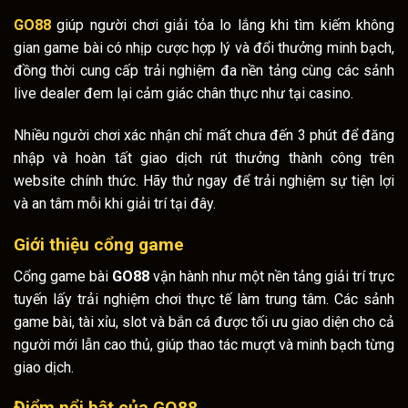
GO88
giúp người chơi giải tỏa lo lắng khi tìm kiếm không
gian game bài có nhịp cược hợp lý và đổi thưởng minh bạch,
đồng thời cung cấp trải nghiệm đa nền tảng cùng các sảnh
live dealer đem lại cảm giác chân thực như tại casino.
Nhiều người chơi xác nhận chỉ mất chưa đến 3 phút để đăng
nhập và hoàn tất giao dịch rút thưởng thành công trên
website chính thức. Hãy thử ngay để trải nghiệm sự tiện lợi
và an tâm mỗi khi giải trí tại đây.
Giới thiệu cổng game
Cổng game bài
GO88
vận hành như một nền tảng giải trí trực
tuyến lấy trải nghiệm chơi thực tế làm trung tâm. Các sảnh
game bài, tài xỉu, slot và bắn cá được tối ưu giao diện cho cả
người mới lẫn cao thủ, giúp thao tác mượt và minh bạch từng
giao dịch.
Điểm nổi bật của
GO88