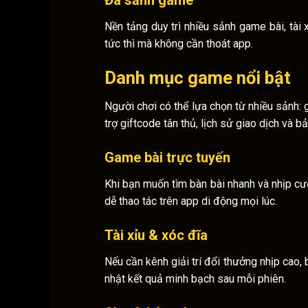
Nền tảng duy trì nhiều sảnh game bài, tài
tức thì mà không cần thoát app.
Danh mục game nổi bật
Người chơi có thể lựa chọn từ nhiều sảnh: 
trợ giftcode tân thủ, lịch sử giao dịch và 
Game bài trực tuyến
Khi bạn muốn tìm bàn bài nhanh và nhịp cượ
dễ thao tác trên app di động mọi lúc.
Tài xỉu & xóc đĩa
Nếu cần kênh giải trí đổi thưởng nhịp cao,
nhật kết quả minh bạch sau mỗi phiên.