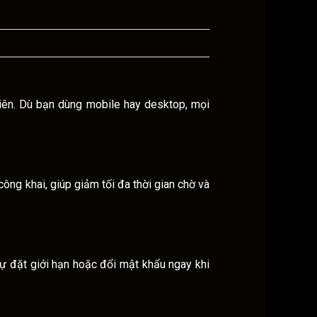
hiên. Dù bạn dùng mobile hay desktop, mọi
công khai, giúp giảm tối đa thời gian chờ và
tự đặt giới hạn hoặc đổi mật khẩu ngay khi