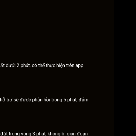
t dưới 2 phút, có thể thực hiện trên app
t hỗ trợ sẽ được phản hồi trong 5 phút, đảm
đặt trong vòng 3 phút, không bị gián đoạn