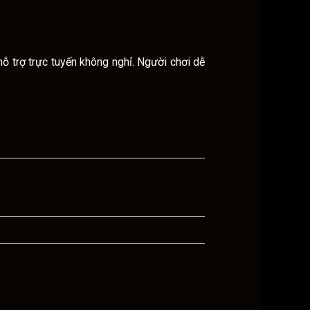
hỗ trợ trực tuyến không nghỉ. Người chơi dễ