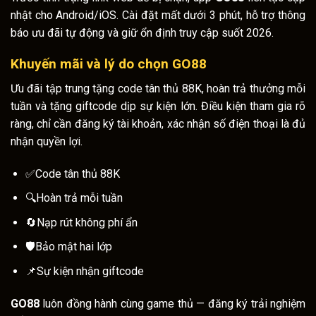
nhật cho Android/iOS. Cài đặt mất dưới 3 phút, hỗ trợ thông
báo ưu đãi tự động và giữ ổn định truy cập suốt 2026.
Khuyến mãi và lý do chọn
GO88
Ưu đãi tập trung tặng code tân thủ 88K, hoàn trả thưởng mỗi
tuần và tặng giftcode dịp sự kiện lớn. Điều kiện tham gia rõ
ràng, chỉ cần đăng ký tài khoản, xác nhận số điện thoại là đủ
nhận quyền lợi.
✅
Code tân thủ 88K
🔍
Hoàn trả mỗi tuần
🔄
Nạp rút không phí ẩn
🛡️
Bảo mật hai lớp
📌
Sự kiện nhận giftcode
GO88
luôn đồng hành cùng game thủ — đăng ký trải nghiệm