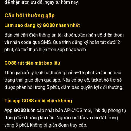
để nhận trọn ưu đãi ngay từ hôm nay.
Câu hỏi thường gặp
Làm sao đăng ký
GO88
nhanh nhất
Bạn chỉ cần điền thông tin tài khoản, xác nhận số điện thoại
và nhận code qua SMS. Quá trình đăng ký hoàn tất dưới 2
phút, có thể thực hiện trên app hoặc web.
GO88
rút tiền mất bao lâu
Thời gian xử lý lệnh rút thường chỉ 5–15 phút và thông báo
trạng thái giao dịch qua app. Nếu có sự cố, ticket hỗ trợ sẽ
được phản hồi trong 5 phút, đảm bảo quyền lợi đổi thưởng.
Tải app
GO88
có bị chặn không
App
GO88
luôn cập nhật bản APK/iOS mới, link dự phòng tự
động điều hướng khi cần. Người chơi tải và cài đặt trong
vòng 3 phút, không bị gián đoạn truy cập.