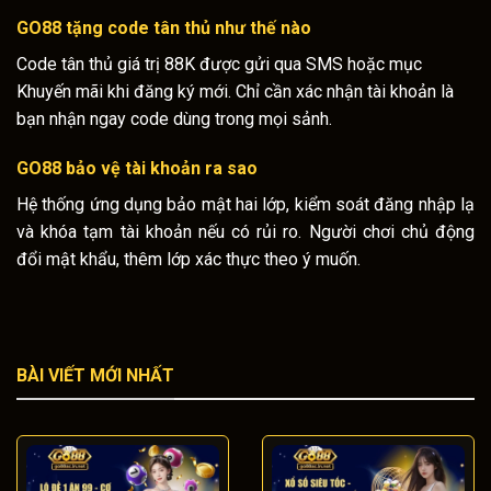
GO88
tặng code tân thủ như thế nào
Code tân thủ giá trị 88K được gửi qua SMS hoặc mục
Khuyến mãi khi đăng ký mới. Chỉ cần xác nhận tài khoản là
bạn nhận ngay code dùng trong mọi sảnh.
GO88
bảo vệ tài khoản ra sao
Hệ thống ứng dụng bảo mật hai lớp, kiểm soát đăng nhập lạ
và khóa tạm tài khoản nếu có rủi ro. Người chơi chủ động
đổi mật khẩu, thêm lớp xác thực theo ý muốn.
BÀI VIẾT MỚI NHẤT