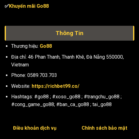
✅
Khuyến mãi Go88
Thông Tin
Thương hiệu:
Go88
Địa chỉ: 46 Phan Thanh, Thanh Khê, Đà Nẵng 550000,
Vietnam
Phone: 0589.703.703
Website:
https://richbet99.co/
Hashtags: #go88 ; #xoso_go88 ; #trangchu_go88 ;
#cong_game_go88; #ban_ca_go88 ; tai_go88
Điều khoản dịch vụ
Chính sách bảo mật