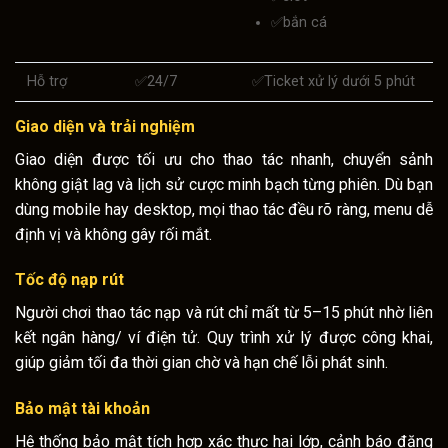
✅
bắn cá
Hỗ trợ
✅
24/7
✅
Ticket xử lý dưới 5 phút
Giao diện và trải nghiệm
Giao diện được tối ưu cho thao tác nhanh, chuyển sảnh
không giật lag và lịch sử cược minh bạch từng phiên. Dù bạn
dùng mobile hay desktop, mọi thao tác đều rõ ràng, menu dễ
định vị và không gây rối mắt.
Tốc độ nạp rút
Người chơi thao tác nạp và rút chỉ mất từ 5–15 phút nhờ liên
kết ngân hàng/ ví điện tử. Quy trình xử lý được công khai,
giúp giảm tối đa thời gian chờ và hạn chế lỗi phát sinh.
Bảo mật tài khoản
Hệ thống bảo mật tích hợp xác thực hai lớp, cảnh báo đăng