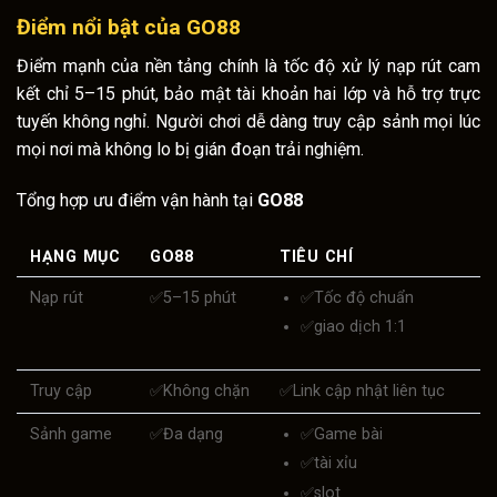
Điểm nổi bật của
GO88
Điểm mạnh của nền tảng chính là tốc độ xử lý nạp rút cam
kết chỉ 5–15 phút, bảo mật tài khoản hai lớp và hỗ trợ trực
tuyến không nghỉ. Người chơi dễ dàng truy cập sảnh mọi lúc
mọi nơi mà không lo bị gián đoạn trải nghiệm.
Tổng hợp ưu điểm vận hành tại
GO88
HẠNG MỤC
GO88
TIÊU CHÍ
Nạp rút
✅
5–15 phút
✅
Tốc độ chuẩn
✅
giao dịch 1:1
Truy cập
✅
Không chặn
✅
Link cập nhật liên tục
Sảnh game
✅
Đa dạng
✅
Game bài
✅
tài xỉu
✅
slot