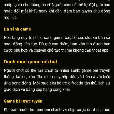
nhập lạ và che thông tin ví. Người chơi có thể tự đặt giới hạn
hoặc đổi mật khẩu ngay khi cần, đảm bảo quyền chủ động
mọi lúc.
Đa sảnh game
Nền tảng duy trì nhiều sảnh game bài, tài xỉu, slot và bắn cá
hoạt động liên tục. Dù giờ cao điểm, bạn vẫn tìm được bàn
cược phù hợp và chuyển chỗ tức thì mà không cần thoát app.
Danh mục game nổi bật
Người chơi có thể lựa chọn từ nhiều sảnh: game bài truyền
thống, tài xỉu, xóc đĩa, slot quay hấp dẫn và bắn cá với hiệu
ứng sống động. Mỗi mục đều hỗ trợ giftcode tân thủ, lịch sử
giao dịch và bảng xếp hạng công khai.
Game bài trực tuyến
Khi bạn muốn tìm bàn bài nhanh và nhịp cược ổn định, mục