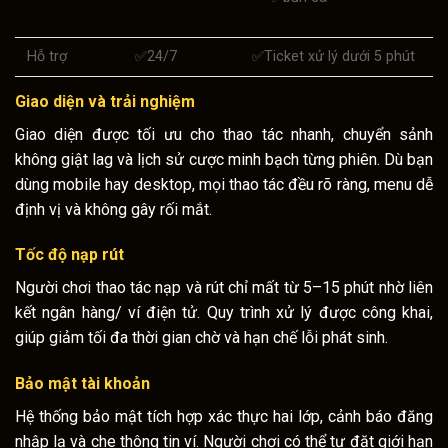
Hỗ trợ
✅
24/7
✅
Ticket xử lý dưới 5 phút
Giao diện và trải nghiệm
Giao diện được tối ưu cho thao tác nhanh, chuyển sảnh
không giật lag và lịch sử cược minh bạch từng phiên. Dù bạn
dùng mobile hay desktop, mọi thao tác đều rõ ràng, menu dễ
định vị và không gây rối mắt.
Tốc độ nạp rút
Người chơi thao tác nạp và rút chỉ mất từ 5–15 phút nhờ liên
kết ngân hàng/ ví điện tử. Quy trình xử lý được công khai,
giúp giảm tối đa thời gian chờ và hạn chế lỗi phát sinh.
Bảo mật tài khoản
Hệ thống bảo mật tích hợp xác thực hai lớp, cảnh báo đăng
nhập lạ và che thông tin ví. Người chơi có thể tự đặt giới hạn