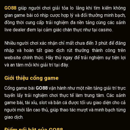
GO88
giúp người chơi giải tỏa lo lắng khi tìm kiếm không
gian game bài có nhịp cược hợp lý và đổi thưởng minh bạch,
đồng thời cung cấp trải nghiệm đa nền tảng cùng các sảnh
live dealer đem lại cảm giác chân thực như tại casino.
Nhiều người chơi xác nhận chỉ mất chưa đến 3 phút để đăng
nhập và hoàn tất giao dịch rút thưởng thành công trên
website chính thức. Hãy thử ngay để trải nghiệm sự tiện lợi
và an tâm mỗi khi giải trí tại đây.
Giới thiệu cổng game
Cổng game bài
GO88
vận hành như một nền tảng giải trí trực
tuyến lấy trải nghiệm chơi thực tế làm trung tâm. Các sảnh
game bài, tài xỉu, slot và bắn cá được tối ưu giao diện cho cả
người mới lẫn cao thủ, giúp thao tác mượt và minh bạch từng
giao dịch.
Điểm nổi bật của
GO88