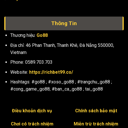
Thông Tin
Thương hiệu:
Go88
Địa chỉ: 46 Phan Thanh, Thanh Khê, Đà Nẵng 550000,
Vietnam
Phone: 0589.703.703
Website:
https://richbet99.co/
Hashtags: #go88 ; #xoso_go88 ; #trangchu_go88 ;
#cong_game_go88; #ban_ca_go88 ; tai_go88
Điều khoản dịch vụ
Chính sách bảo mật
Chơi có trách nhiệm
Miễn trừ trách nhiệm