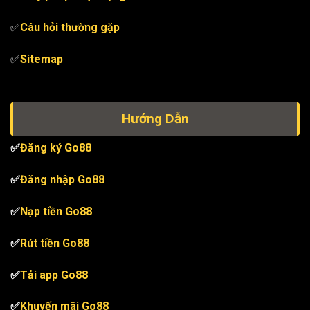
✅
Câu hỏi thường gặp
✅
Sitemap
Hướng Dẫn
✅
Đăng ký Go88
✅
Đăng nhập Go88
✅
Nạp tiền Go88
✅
Rút tiền Go88
✅
Tải app Go88
✅
Khuyến mãi Go88