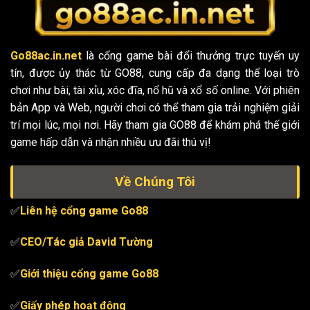
Go88ac.in.net
là cổng game bài đổi thưởng trực tuyến uy
tín, được ủy thác từ GO88, cung cấp đa dạng thể loại trò
chơi như bài, tài xỉu, xóc đĩa, nổ hũ và xổ số online. Với phiên
bản App và Web, người chơi có thể tham gia trải nghiệm giải
trí mọi lúc, mọi nơi. Hãy tham gia GO88 để khám phá thế giới
game hấp dẫn và nhận nhiều ưu đãi thú vị!
Về Chúng Tôi
✅
Liên hệ cổng game
Go88
✅
CEO/
Tác giả David Tường
✅
Giới thiệu cổng game
Go88
✅
Giấy phép hoạt động