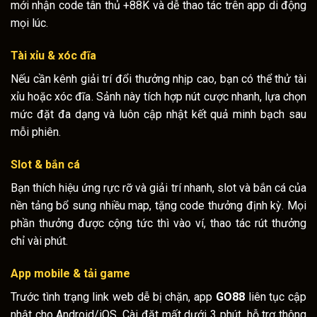
mới nhận code tân thủ +88K và dễ thao tác trên app di động
mọi lúc.
Tài xỉu & xóc đĩa
Nếu cần kênh giải trí đổi thưởng nhịp cao, bạn có thể thử tài
xỉu hoặc xóc đĩa. Sảnh này tích hợp nút cược nhanh, lựa chọn
mức đặt đa dạng và luôn cập nhật kết quả minh bạch sau
mỗi phiên.
Slot & bắn cá
Bạn thích hiệu ứng rực rỡ và giải trí nhanh, slot và bắn cá của
nền tảng bổ sung nhiều map, tặng code thưởng định kỳ. Mọi
phần thưởng được cộng tức thì vào ví, thao tác rút thưởng
chỉ vài phút.
App mobile & tải game
Trước tình trạng link web dễ bị chặn, app
GO88
liên tục cập
nhật cho Android/iOS. Cài đặt mất dưới 3 phút, hỗ trợ thông