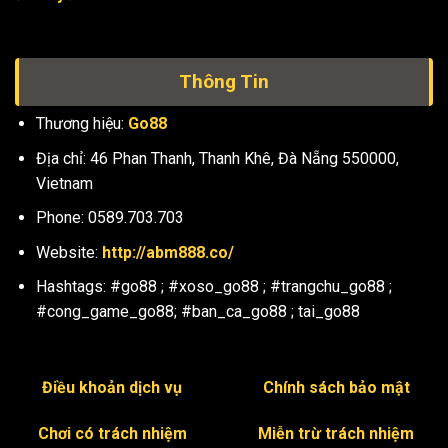
Thông Tin
Thương hiệu:
Go88
Địa chỉ: 46 Phan Thanh, Thanh Khê, Đà Nẵng 550000,
Vietnam
Phone: 0589.703.703
Website:
http://abm888.co/
Hashtags: #go88 ; #xoso_go88 ; #trangchu_go88 ;
#cong_game_go88; #ban_ca_go88 ; tai_go88
Điều khoản dịch vụ
Chính sách bảo mật
Chơi có trách nhiệm
Miễn trừ trách nhiệm