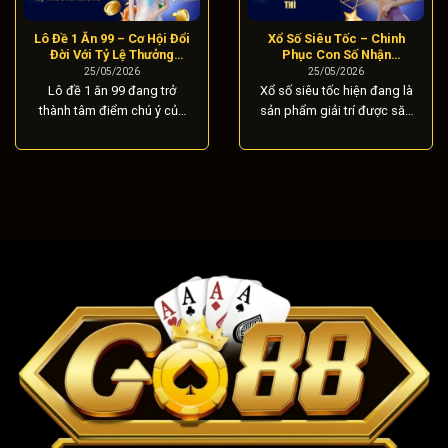
Lô Đề 1 Ăn 99 – Cơ Hội Đổi
Xổ Số Siêu Tốc – Chinh
Đời Với Tỷ Lệ Thưởng
Phục Con Số Nhận
Khủng
Thưởng Tức Thì
25/05/2026
25/05/2026
Lô đề 1 ăn 99 đang trở
Xổ số siêu tốc hiện đang là
thành tâm điểm chú ý của
sản phẩm giải trí được săn
cộng đồng ngư thủ số học
đón nhất tại các cổng
nhờ mức trả thưởng [...]
game trực tuyến nhờ tốc [...]