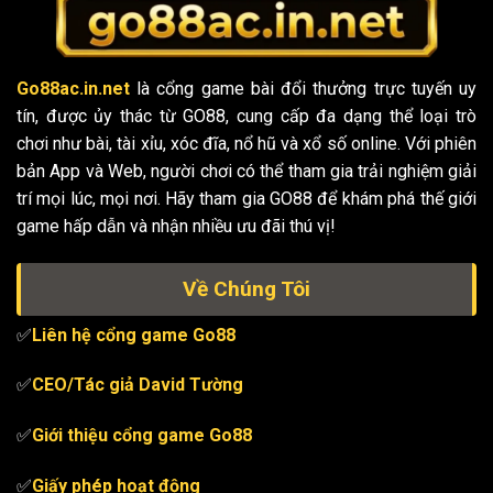
Go88ac.in.net
là cổng game bài đổi thưởng trực tuyến uy
tín, được ủy thác từ GO88, cung cấp đa dạng thể loại trò
chơi như bài, tài xỉu, xóc đĩa, nổ hũ và xổ số online. Với phiên
bản App và Web, người chơi có thể tham gia trải nghiệm giải
trí mọi lúc, mọi nơi. Hãy tham gia GO88 để khám phá thế giới
game hấp dẫn và nhận nhiều ưu đãi thú vị!
Về Chúng Tôi
✅
Liên hệ cổng game
Go88
✅
CEO/
Tác giả David Tường
✅
Giới thiệu cổng game
Go88
✅
Giấy phép hoạt động