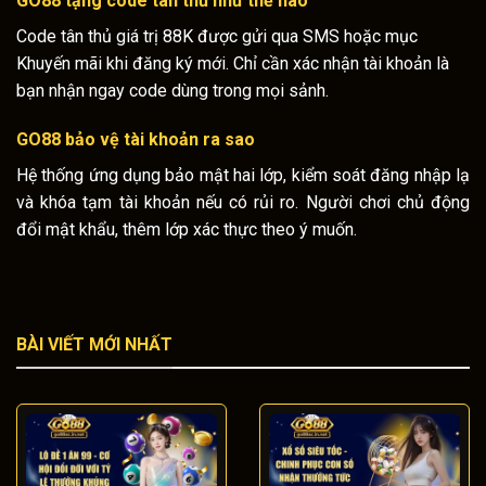
GO88
tặng code tân thủ như thế nào
Code tân thủ giá trị 88K được gửi qua SMS hoặc mục
Khuyến mãi khi đăng ký mới. Chỉ cần xác nhận tài khoản là
bạn nhận ngay code dùng trong mọi sảnh.
GO88
bảo vệ tài khoản ra sao
Hệ thống ứng dụng bảo mật hai lớp, kiểm soát đăng nhập lạ
và khóa tạm tài khoản nếu có rủi ro. Người chơi chủ động
đổi mật khẩu, thêm lớp xác thực theo ý muốn.
BÀI VIẾT MỚI NHẤT