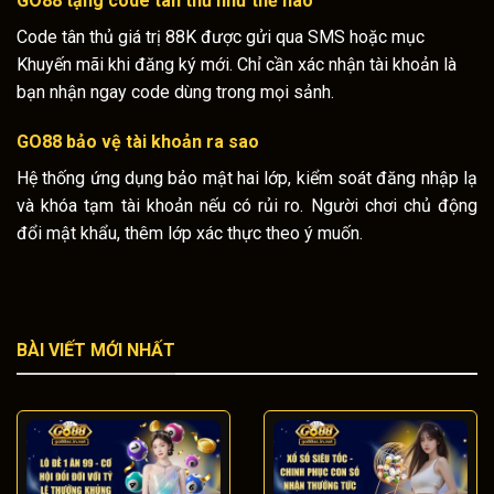
GO88
tặng code tân thủ như thế nào
Code tân thủ giá trị 88K được gửi qua SMS hoặc mục
Khuyến mãi khi đăng ký mới. Chỉ cần xác nhận tài khoản là
bạn nhận ngay code dùng trong mọi sảnh.
GO88
bảo vệ tài khoản ra sao
Hệ thống ứng dụng bảo mật hai lớp, kiểm soát đăng nhập lạ
và khóa tạm tài khoản nếu có rủi ro. Người chơi chủ động
đổi mật khẩu, thêm lớp xác thực theo ý muốn.
BÀI VIẾT MỚI NHẤT