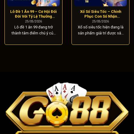
Lô Đề 1 Ăn 99 – Cơ Hội Đổi
Xổ Số Siêu Tốc – Chinh
Đời Với Tỷ Lệ Thưởng
Phục Con Số Nhận
Khủng
Thưởng Tức Thì
25/05/2026
25/05/2026
Lô đề 1 ăn 99 đang trở
Xổ số siêu tốc hiện đang là
thành tâm điểm chú ý của
sản phẩm giải trí được săn
cộng đồng ngư thủ số học
đón nhất tại các cổng
nhờ mức trả thưởng [...]
game trực tuyến nhờ tốc [...]