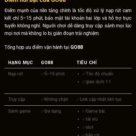
Điểm mạnh của nền tảng chính là tốc độ xử lý nạp rút cam
kết chỉ 5–15 phút, bảo mật tài khoản hai lớp và hỗ trợ trực
tuyến không nghỉ. Người chơi dễ dàng truy cập sảnh mọi lúc
mọi nơi mà không lo bị gián đoạn trải nghiệm.
Tổng hợp ưu điểm vận hành tại
GO88
HẠNG MỤC
GO88
TIÊU CHÍ
Nạp rút
✅
5–15 phút
✅
Tốc độ chuẩn
✅
giao dịch 1:1
Truy cập
✅
Không chặn
✅
Link cập nhật liên tục
Sảnh game
✅
Đa dạng
✅
Game bài
✅
tài xỉu
✅
slot
✅
bắn cá