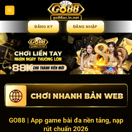
Skip
to
content
ĐĂNG KÝ
ĐĂNG NHẬP
GO88
| App game bài đa nền tảng, nạp
rút chuẩn 2026