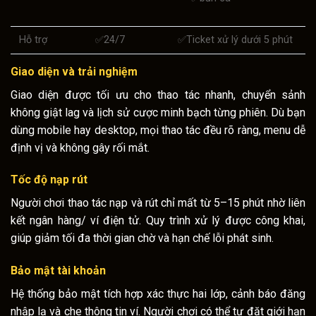
Hỗ trợ
✅
24/7
✅
Ticket xử lý dưới 5 phút
Giao diện và trải nghiệm
Giao diện được tối ưu cho thao tác nhanh, chuyển sảnh
không giật lag và lịch sử cược minh bạch từng phiên. Dù bạn
dùng mobile hay desktop, mọi thao tác đều rõ ràng, menu dễ
định vị và không gây rối mắt.
Tốc độ nạp rút
Người chơi thao tác nạp và rút chỉ mất từ 5–15 phút nhờ liên
kết ngân hàng/ ví điện tử. Quy trình xử lý được công khai,
giúp giảm tối đa thời gian chờ và hạn chế lỗi phát sinh.
Bảo mật tài khoản
Hệ thống bảo mật tích hợp xác thực hai lớp, cảnh báo đăng
nhập lạ và che thông tin ví. Người chơi có thể tự đặt giới hạn