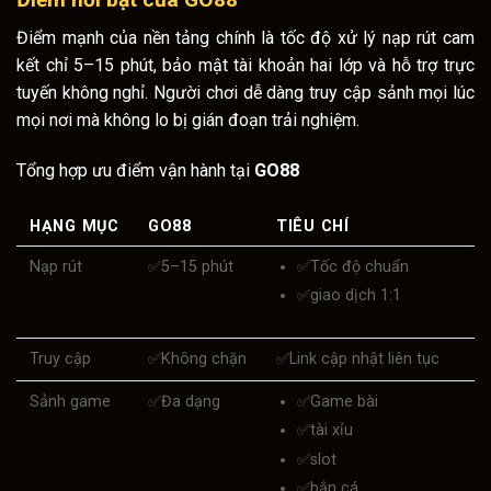
Điểm mạnh của nền tảng chính là tốc độ xử lý nạp rút cam
kết chỉ 5–15 phút, bảo mật tài khoản hai lớp và hỗ trợ trực
tuyến không nghỉ. Người chơi dễ dàng truy cập sảnh mọi lúc
mọi nơi mà không lo bị gián đoạn trải nghiệm.
Tổng hợp ưu điểm vận hành tại
GO88
HẠNG MỤC
GO88
TIÊU CHÍ
Nạp rút
✅
5–15 phút
✅
Tốc độ chuẩn
✅
giao dịch 1:1
Truy cập
✅
Không chặn
✅
Link cập nhật liên tục
Sảnh game
✅
Đa dạng
✅
Game bài
✅
tài xỉu
✅
slot
✅
bắn cá