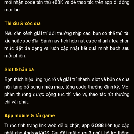
mới nhận code tân thủ +88K và dễ thao tác trên app di động
mọi lúc.
Tài xỉu & xóc đĩa
Nếu cần kênh giải trí đổi thưởng nhịp cao, bạn có thể thử tài
xỉu hoặc xóc đĩa. Sảnh này tích hợp nút cược nhanh, lựa chọn
mức đặt đa dạng và luôn cập nhật kết quả minh bạch sau
mỗi phiên.
Slot & bắn cá
Bạn thích hiệu ứng rực rỡ và giải trí nhanh, slot và bắn cá của
nền tảng bổ sung nhiều map, tặng code thưởng định kỳ. Mọi
phần thưởng được cộng tức thì vào ví, thao tác rút thưởng
chỉ vài phút.
App mobile & tải game
Trước tình trạng link web dễ bị chặn, app
GO88
liên tục cập
nhật cho Android/iOS. Cài đặt mất dưới 3 phút, hỗ trợ thông