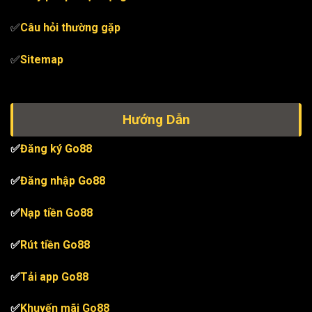
✅
Câu hỏi thường gặp
✅
Sitemap
Hướng Dẫn
✅
Đăng ký Go88
✅
Đăng nhập Go88
✅
Nạp tiền Go88
✅
Rút tiền Go88
✅
Tải app Go88
✅
Khuyến mãi Go88