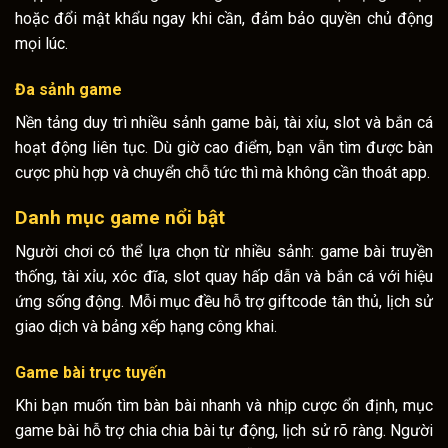
hoặc đổi mật khẩu ngay khi cần, đảm bảo quyền chủ động
mọi lúc.
Đa sảnh game
Nền tảng duy trì nhiều sảnh game bài, tài xỉu, slot và bắn cá
hoạt động liên tục. Dù giờ cao điểm, bạn vẫn tìm được bàn
cược phù hợp và chuyển chỗ tức thì mà không cần thoát app.
Danh mục game nổi bật
Người chơi có thể lựa chọn từ nhiều sảnh: game bài truyền
thống, tài xỉu, xóc đĩa, slot quay hấp dẫn và bắn cá với hiệu
ứng sống động. Mỗi mục đều hỗ trợ giftcode tân thủ, lịch sử
giao dịch và bảng xếp hạng công khai.
Game bài trực tuyến
Khi bạn muốn tìm bàn bài nhanh và nhịp cược ổn định, mục
game bài hỗ trợ chia chia bài tự động, lịch sử rõ ràng. Người