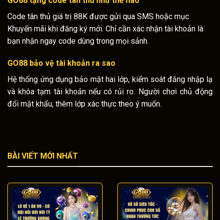
GO88
tặng code tân thủ như thế nào
Code tân thủ giá trị 88K được gửi qua SMS hoặc mục
Khuyến mãi khi đăng ký mới. Chỉ cần xác nhận tài khoản là
bạn nhận ngay code dùng trong mọi sảnh.
GO88
bảo vệ tài khoản ra sao
Hệ thống ứng dụng bảo mật hai lớp, kiểm soát đăng nhập lạ
và khóa tạm tài khoản nếu có rủi ro. Người chơi chủ động
đổi mật khẩu, thêm lớp xác thực theo ý muốn.
BÀI VIẾT MỚI NHẤT