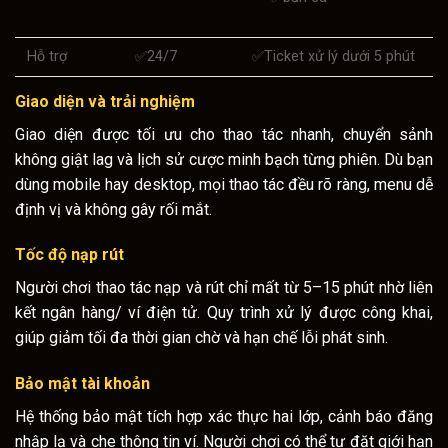
Hỗ trợ
✅
24/7
✅
Ticket xử lý dưới 5 phút
Giao diện và trải nghiệm
Giao diện được tối ưu cho thao tác nhanh, chuyển sảnh
không giật lag và lịch sử cược minh bạch từng phiên. Dù bạn
dùng mobile hay desktop, mọi thao tác đều rõ ràng, menu dễ
định vị và không gây rối mắt.
Tốc độ nạp rút
Người chơi thao tác nạp và rút chỉ mất từ 5–15 phút nhờ liên
kết ngân hàng/ ví điện tử. Quy trình xử lý được công khai,
giúp giảm tối đa thời gian chờ và hạn chế lỗi phát sinh.
Bảo mật tài khoản
Hệ thống bảo mật tích hợp xác thực hai lớp, cảnh báo đăng
nhập lạ và che thông tin ví. Người chơi có thể tự đặt giới hạn