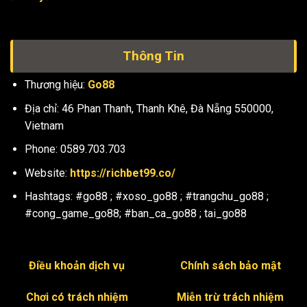
Thông Tin
Thương hiệu:
Go88
Địa chỉ: 46 Phan Thanh, Thanh Khê, Đà Nẵng 550000,
Vietnam
Phone: 0589.703.703
Website:
https://richbet99.co/
Hashtags: #go88 ; #xoso_go88 ; #trangchu_go88 ;
#cong_game_go88; #ban_ca_go88 ; tai_go88
Điều khoản dịch vụ
Chính sách bảo mật
Chơi có trách nhiệm
Miễn trừ trách nhiệm