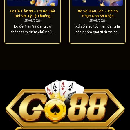
Lô Đề 1 Ăn 99 – Cơ Hội Đổi
Xổ Số Siêu Tốc – Chinh
Đời Với Tỷ Lệ Thưởng
Phục Con Số Nhận
Khủng
Thưởng Tức Thì
25/05/2026
25/05/2026
Lô đề 1 ăn 99 đang trở
Xổ số siêu tốc hiện đang là
thành tâm điểm chú ý của
sản phẩm giải trí được săn
cộng đồng ngư thủ số học
đón nhất tại các cổng
nhờ mức trả thưởng [...]
game trực tuyến nhờ tốc [...]