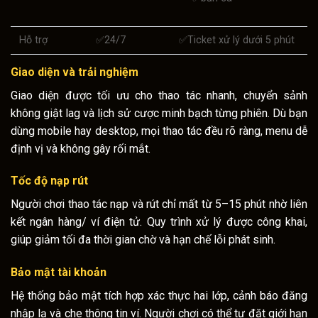
Hỗ trợ
✅
24/7
✅
Ticket xử lý dưới 5 phút
Giao diện và trải nghiệm
Giao diện được tối ưu cho thao tác nhanh, chuyển sảnh
không giật lag và lịch sử cược minh bạch từng phiên. Dù bạn
dùng mobile hay desktop, mọi thao tác đều rõ ràng, menu dễ
định vị và không gây rối mắt.
Tốc độ nạp rút
Người chơi thao tác nạp và rút chỉ mất từ 5–15 phút nhờ liên
kết ngân hàng/ ví điện tử. Quy trình xử lý được công khai,
giúp giảm tối đa thời gian chờ và hạn chế lỗi phát sinh.
Bảo mật tài khoản
Hệ thống bảo mật tích hợp xác thực hai lớp, cảnh báo đăng
nhập lạ và che thông tin ví. Người chơi có thể tự đặt giới hạn