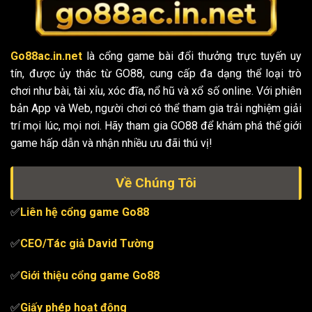
Go88ac.in.net
là cổng game bài đổi thưởng trực tuyến uy
tín, được ủy thác từ GO88, cung cấp đa dạng thể loại trò
chơi như bài, tài xỉu, xóc đĩa, nổ hũ và xổ số online. Với phiên
bản App và Web, người chơi có thể tham gia trải nghiệm giải
trí mọi lúc, mọi nơi. Hãy tham gia GO88 để khám phá thế giới
game hấp dẫn và nhận nhiều ưu đãi thú vị!
Về Chúng Tôi
✅
Liên hệ cổng game
Go88
✅
CEO/
Tác giả David Tường
✅
Giới thiệu cổng game
Go88
✅
Giấy phép hoạt động