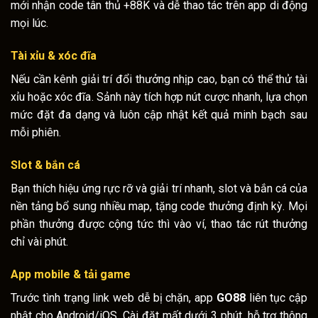
mới nhận code tân thủ +88K và dễ thao tác trên app di động
mọi lúc.
Tài xỉu & xóc đĩa
Nếu cần kênh giải trí đổi thưởng nhịp cao, bạn có thể thử tài
xỉu hoặc xóc đĩa. Sảnh này tích hợp nút cược nhanh, lựa chọn
mức đặt đa dạng và luôn cập nhật kết quả minh bạch sau
mỗi phiên.
Slot & bắn cá
Bạn thích hiệu ứng rực rỡ và giải trí nhanh, slot và bắn cá của
nền tảng bổ sung nhiều map, tặng code thưởng định kỳ. Mọi
phần thưởng được cộng tức thì vào ví, thao tác rút thưởng
chỉ vài phút.
App mobile & tải game
Trước tình trạng link web dễ bị chặn, app
GO88
liên tục cập
nhật cho Android/iOS. Cài đặt mất dưới 3 phút, hỗ trợ thông