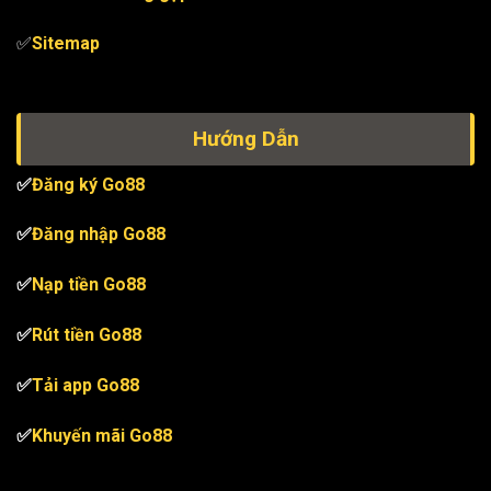
✅
Sitemap
Hướng Dẫn
✅
Đăng ký Go88
✅
Đăng nhập Go88
✅
Nạp tiền Go88
✅
Rút tiền Go88
✅
Tải app Go88
✅
Khuyến mãi Go88