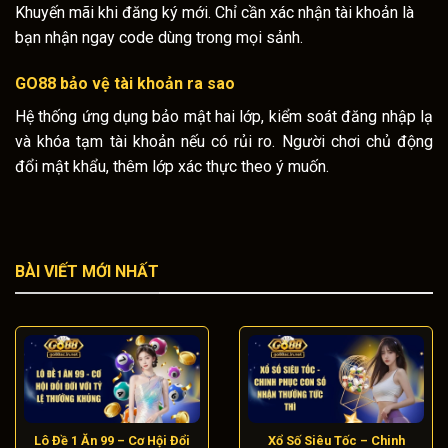
Khuyến mãi khi đăng ký mới. Chỉ cần xác nhận tài khoản là
bạn nhận ngay code dùng trong mọi sảnh.
GO88
bảo vệ tài khoản ra sao
Hệ thống ứng dụng bảo mật hai lớp, kiểm soát đăng nhập lạ
và khóa tạm tài khoản nếu có rủi ro. Người chơi chủ động
đổi mật khẩu, thêm lớp xác thực theo ý muốn.
BÀI VIẾT MỚI NHẤT
Lô Đề 1 Ăn 99 – Cơ Hội Đổi
Xổ Số Siêu Tốc – Chinh