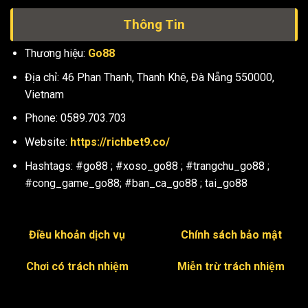
Thông Tin
Thương hiệu:
Go88
Địa chỉ: 46 Phan Thanh, Thanh Khê, Đà Nẵng 550000,
Vietnam
Phone: 0589.703.703
Website:
https://richbet9.co/
Hashtags: #go88 ; #xoso_go88 ; #trangchu_go88 ;
#cong_game_go88; #ban_ca_go88 ; tai_go88
Điều khoản dịch vụ
Chính sách bảo mật
Chơi có trách nhiệm
Miễn trừ trách nhiệm